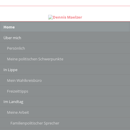
Navigation
Home
überspringen
Über mich
Persönlich
Meine politischen Schwerpunkte
In Lippe
Mein Wahlkreisbüro
Freizeittipps
Im Landtag
Meine Arbeit
Familienpolitischer Sprecher