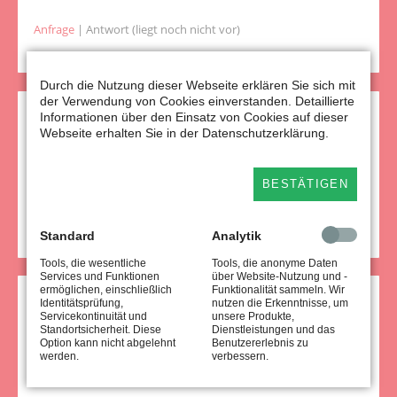
Anfrage
| Antwort (liegt noch nicht vor)
Durch die Nutzung dieser Webseite erklären Sie sich mit
der Verwendung von Cookies einverstanden. Detaillierte
Informationen über den Einsatz von Cookies auf dieser
Kleine Anfrage 8508
Webseite erhalten Sie in der Datenschutzerklärung.
Wie haben sich die (Teil-) Schließungen von Kitas in NRW im
Sommer 2026 entwickelt?
BESTÄTIGEN
Anfrage
| Antwort (liegt noch nicht vor)
Standard
Analytik
Tools, die wesentliche
Tools, die anonyme Daten
Services und Funktionen
über Website-Nutzung und -
ermöglichen, einschließlich
Funktionalität sammeln. Wir
Identitätsprüfung,
nutzen die Erkenntnisse, um
Kleine Anfrage 6971
Servicekontinuität und
unsere Produkte,
Standortsicherheit. Diese
Dienstleistungen und das
Wie verteilt sich die Finanzierung der Kita-
Option kann nicht abgelehnt
Benutzererlebnis zu
werden.
verbessern.
Transformationskosten im Kita-Jahr 2026/2027 auf die
einzelnen Jugendämter?