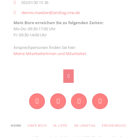
05231/30 15 36
dennis.maelzer@landtag.nrw.de
Mein Büro erreichen Sie zu folgenden Zeiten:
Mo-Do: 09:30-17:00 Uhr
Fr: 09:30-14:00 Uhr
Ansprechpersonen finden Sie hier:
Meine Mitarbeiterinnen und Mitarbeiter
Facebook
Instagram
Twitter
YouTube
NAVIGATION
HOME
ÜBER MICH
IN LIPPE
IM LANDTAG
PRESSEARCHIV
ÜBERSPRINGEN