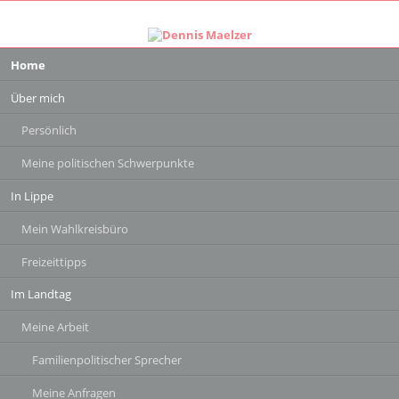
Navigation
Home
überspringen
Über mich
Persönlich
Meine politischen Schwerpunkte
In Lippe
Mein Wahlkreisbüro
Freizeittipps
Im Landtag
Meine Arbeit
Familienpolitischer Sprecher
Meine Anfragen