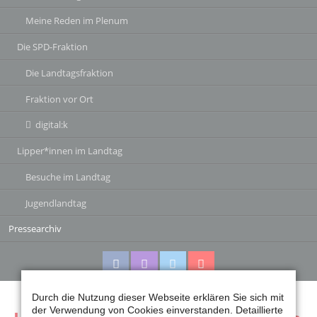
Meine Reden im Plenum
Die SPD-Fraktion
Die Landtagsfraktion
Fraktion vor Ort
digital:k
Lipper*innen im Landtag
Besuche im Landtag
Jugendlandtag
Pressearchiv
Durch die Nutzung dieser Webseite erklären Sie sich mit
Facebook
Instagram
Twitter
Twitter
der Verwendung von Cookies einverstanden. Detaillierte