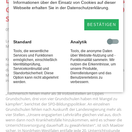
Lehrkräftemangel belastet Lippes
Informationen über den Einsatz von Cookies auf dieser
Grundschulen - Maelzer warnt: 40
Webseite erhalten Sie in der Datenschutzerklärung.
Schulen sind unterbesetzt
BESTÄTIGEN
05.02.2026 11:42
Lehrkräftemangel belastet Lippes Grundschulen
Standard
Analytik
Maelzer warnt: 40 Schulen sind unterbesetzt
Tools, die wesentliche
Tools, die anonyme Daten
Services und Funktionen
über Website-Nutzung und -
Kreis Lippe.
ermöglichen, einschließlich
Funktionalität sammeln. Wir
In Lippe herrscht an vielen Grundschulen Lehrkräftemangel. Das ist
Identitätsprüfung,
nutzen die Erkenntnisse, um
Servicekontinuität und
unsere Produkte,
das Ergebnis einer Anfrage, die der Landtagsabgeordnete Dr. Dennis
Standortsicherheit. Diese
Dienstleistungen und das
Maelzer (SPD) an die Landesregierung gerichtet hat. Von den
Option kann nicht abgelehnt
Benutzererlebnis zu
insgesamt 54 Grundschulen sind allein 40 unterbesetzt.
werden.
verbessern.
„Rechnerisch fehlen mehr als 38 Vollzeitstellen an Lippes
Grundschulen, drei von vier Grundschulen haben mit Mangel zu
kämpfen“, berichtet der SPD-Bildungspolitiker. An einzelnen
Grundschulen fehlen nach Auskunft der Landesregierung mehr als
vier Stellen. „Unsere engagierten Lehrkräfte gleichen viel aus, doch
wenn dann noch Krankheitsfälle hinzukommen, wird es schwer die
Unterrichtsversorgung dauerhaft zu gewährleisten“, ist sich Maelzer
sicher. In Nordrhein-Westfalen entfalle jede 20. Unterrichtsstunde