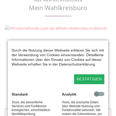
IHRE ANSPRECHPERSONEN
Mein Wahlkreisbüro
Wahlkreisbüro Dr. Dennis Maelzer
Durch die Nutzung dieser Webseite erklären Sie sich mit
Wilhelm-Mellies-Haus
der Verwendung von Cookies einverstanden. Detaillierte
Paulinenstraße 39
Informationen über den Einsatz von Cookies auf dieser
32756 Detmold
Webseite erhalten Sie in der Datenschutzerklärung.
05231/3015 36
BESTÄTIGEN
dennis.maelzer@landtag.nrw.de
Standard
Analytik
Mein Büro erreichen Sie zu folgenden Zeiten:
Mo-Do: 09:30-17:00 Uhr
Tools, die wesentliche
Tools, die anonyme Daten
Fr: 09:30-14:00 Uhr
Services und Funktionen
über Website-Nutzung und -
ermöglichen, einschließlich
Funktionalität sammeln. Wir
Identitätsprüfung,
nutzen die Erkenntnisse, um