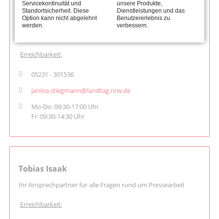
Servicekontinuität und
unsere Produkte,
Janina Stiegmann
Standortsicherheit. Diese
Dienstleistungen und das
Option kann nicht abgelehnt
Benutzererlebnis zu
Ihre Ansprechpartnerin für alle Fragen rund um
werden.
verbessern.
Terminvereinbarung, Landtagsfahrten, Anfragen aller Art
Erreichbarkeit:
05231 - 301536
janina.stiegmann@landtag.nrw.de
Mo-Do: 09:30-17:00 Uhr
Fr: 09:30-14:30 Uhr
Tobias Isaak
Ihr Ansprechpartner für alle Fragen rund um Pressearbeit
Erreichbarkeit: