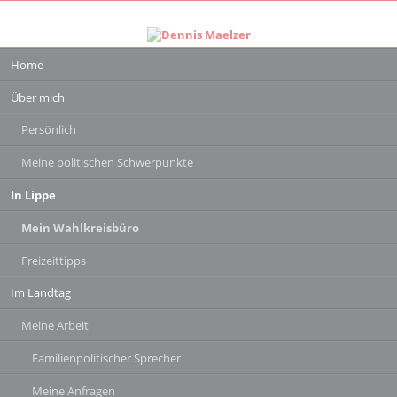
Navigation
Home
überspringen
Über mich
Persönlich
Meine politischen Schwerpunkte
In Lippe
Mein Wahlkreisbüro
Freizeittipps
Im Landtag
Meine Arbeit
Familienpolitischer Sprecher
Meine Anfragen