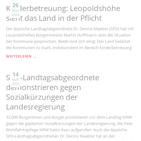
26
Kinderbetreuung: Leopoldshöhe
NOV
2024
sieht das Land in der Pflicht
Der lippische Landtagsabgeordnete Dr. Dennis Maelzer (SPD) hat mit
Leopoldshöhes Bürgermeister Martin Hoffmann über die Situation
der Kommune gesprochen. Beide sind sich einig: Das Land belastet
die Kommunen zu stark, insbesondere im Bereich Kinderbetreuung.
KINDERBETREUUNG:
WEITERLESEN …
LEOPOLDSHÖHE
SIEHT
DAS
14
SPD-Landtagsabgeordnete
LAND
NOV
2024
IN
demonstrieren gegen
DER
Sozialkürzungen der
PFLICHT
Landesregierung
32.000 Bürgerinnen und Bürger protestieren vor dem Landtag NRW
gegen die geplanten Sozialkürzungen der Landesregierung. Die freie
Wohlfahrtspflege NRW hatte dazu aufgerufen. Auch der lippische
SPD-Landtagsabgeordneten Dr. Dennis Maelzer hat an der