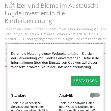
FÖRDERUNG
12
Maelzer und Blome im Austausch:
FÜR
NOV
2024
MODERNE
Lügde investiert in die
ABWASSERSYSTEME
Kinderbetreuung
ERHALTEN
Reichen die Gelder vom Land NRW um die Kinderbetreuung in Lügde
vernünftig auszubauen? Um das zu erfahren hat sich Dr. Dennis
Maelzer, SPD-Landtagsabgeordneter für Lügde und Familienpolitiker,
mit Lügdes Bürgermeister Torben Blome getroffen. „In der Stadt der
Osterräder soll es demnächst weiter vorwärts beim Ausbau der
Durch die Nutzung dieser Webseite erklären Sie sich mit
offenen Ganztagsschule (OGS) gehen, aber aus Eigenregie und nur im
der Verwendung von Cookies einverstanden. Detaillierte
geringen Maße unterstützt vom Land“, zieht Maelzer sein Fazit.
Informationen über den Einsatz von Cookies auf dieser
MAELZER
WEITERLESEN …
Webseite erhalten Sie in der Datenschutzerklärung.
UND
BLOME
IM
BESTÄTIGEN
AUSTAUSCH:
LÜGDE
INVESTIERT
Archiv Menü
Standard
Analytik
IN
DIE
Tools, die wesentliche
Tools, die anonyme Daten
2026
KINDERBETREUUNG
Services und Funktionen
über Website-Nutzung und -
Juli 2026 (4 Einträge)
ermöglichen, einschließlich
Funktionalität sammeln. Wir