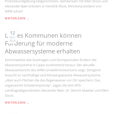
Protestkundgebung teilgenommen. Gemeinsam mit Ellen Stock und
Alexander Baer kritisiert er Hendrik Wüst, Ministerpräsident von
NRW scharf.
SPD-
WEITERLESEN …
LANDTAGSABGEORDNETE
DEMONSTRIEREN
GEGEN
12
Lippes Kommunen können
SOZIALKÜRZUNGEN
NOV
2024
DER
Förderung für moderne
LANDESREGIERUNG
Abwassersysteme erhalten
Extremwetter wie Starkregen und Dürreperioden fordern die
Abwassersysteme in Lippe zunehmend heraus. Der aktuelle
Abwasserbericht des NRW-Umweltministeriums zeigt: Dringend
braucht es nachhaltige und klimaangepasste Abwassersysteme.
„Aber auch Flächen die das Regenwasser vor Ort speichern: Das
sogenannte Schwammprinzip“, sagen die drei SPD-
Landtagsabgeordneten Alexander Baer, Dr. Dennis Maelzer und Ellen
Stock.
LIPPES
WEITERLESEN …
KOMMUNEN
KÖNNEN