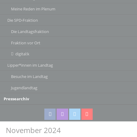
Meine Reden im Plenum
Die SPD-Fraktion
Die Landtagsfraktion
Fraktion vor Ort
digital:k
Lipper*innen im Landtag
Besuche im Landtag
Jugendlandtag
Pressearchiv
November 2024
Facebook
Instagram
Twitter
Twitter