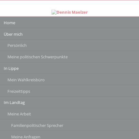
Navigation
Home
überspringen
Über mich
Persönlich
Meine politischen Schwerpunkte
In Lippe
Mein Wahlkreisbüro
Freizeittipps
Im Landtag
Meine Arbeit
Familienpolitischer Sprecher
Meine Anfragen