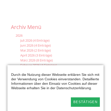
PICKERT
BEI
BESTEM
WETTER
Archiv Menü
2026
Juli 2026 (4 Einträge)
Juni 2026 (4 Einträge)
Mai 2026 (2 Einträge)
April 2026 (3 Einträge)
März 2026 (8 Einträge)
Februar 2026 (4 Einträge)
Januar 2026 (6 Einträge)
Durch die Nutzung dieser Webseite erklären Sie sich mit
der Verwendung von Cookies einverstanden. Detaillierte
2025
Informationen über den Einsatz von Cookies auf dieser
Dezember 2025 (6 Einträge)
Webseite erhalten Sie in der Datenschutzerklärung.
November 2025 (7 Einträge)
Oktober 2025 (5 Einträge)
September 2025 (6 Einträge)
BESTÄTIGEN
August 2025 (4 Einträge)
Juli 2025 (5 Einträge)