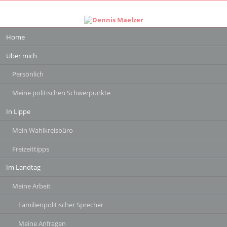
Navigation
Home
überspringen
Über mich
Persönlich
Meine politischen Schwerpunkte
In Lippe
Mein Wahlkreisbüro
Freizeittipps
Im Landtag
Meine Arbeit
Familienpolitischer Sprecher
Meine Anfragen