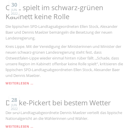
30
OWL spielt im schwarz-grünen
JUN
2022
Kabinett keine Rolle
Die lippischen SPD-Landtagsabgeordneten Ellen Stock, Alexander
Baer und Dennis Maelzer bemängeln die Besetzung der neuen
Landesregierung.
Kreis Lippe. Mit der Vereidigung der Ministerinnen und Minister der
neuen schwarz-grünen Landesregierung steht fest, dass
Ostwestfalen-Lippe wieder einmal hinten rüber fällt. „Schade, dass
unsere Region im Kabinett offenbar keine Rolle spielt“, kritisieren die
lippischen SPD-Landtagsabgeordneten Ellen Stock, Alexander Baer
und Dennis Maelzer.
OWL
WEITERLESEN …
SPIELT
IM
SCHWARZ-
28
Danke-Pickert bei bestem Wetter
GRÜNEN
JUN
2022
KABINETT
Der SPD-Landtagsabgeordnete Dennis Maelzer verteilt das lippische
KEINE
Nationalgericht an die Wählerinnen und Wähler.
ROLLE
DANKE-
WEITERLESEN …