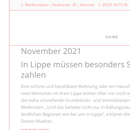
Wahlkreisbüro | Paulinenstr. 39 | Detmold
05231 30 15 36
HOME
November 2021
Meine Arbeit
Mein La
Familienpolitischer Sprecher
Dr. Denni
In Lippe müssen besonders S
Landtag
Meine Anfragen
zahlen
Platz des
Meine Reden im Plenum
40221 Dü
Eine schöne und bezahlbare Wohnung oder ein Häusch
0211
viele Menschen im Kreis Lippe immer öfter nur noch e
die Höhe schnellende Grundstücks- und Immobilienpre
Mietkosten. „Und das beileibe nicht nur in Ballungsr
ländlichen Regionen wie bei uns in Lippe“, erklären d
Dennis Maelzer.
IN