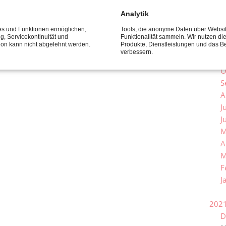
J
Analytik
ces und Funktionen ermöglichen,
Tools, die anonyme Daten über Websi
202
ng, Servicekontinuität und
Funktionalität sammeln. Wir nutzen di
tion kann nicht abgelehnt werden.
Produkte, Dienstleistungen und das B
D
verbessern.
N
O
S
A
J
J
M
A
M
F
J
202
D