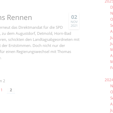
202
D
N
ins Rennen
02
O
NOV
S
2021
erneut das Direktmandat für die SPD
A
III, zu dem Augustdorf, Detmold, Horn-Bad
J
ren, schickten den Landtagsabgeordneten mit
J
der Erststimmen. Doch nicht nur der
M
t für einen Regierungswechsel mit Thomas
A
.
M
F
202
n 2
N
1
2
O
S
A
J