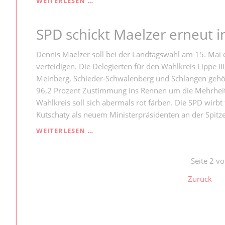
WEITERLESEN …
LIPPE
MÜSSEN
SPD schickt Maelzer erneut 
BESONDERS
SENIOREN
VIEL
Dennis Maelzer soll bei der Landtagswahl am 15. Mai 
MIETE
verteidigen. Die Delegierten für den Wahlkreis Lippe 
ZAHLEN
Meinberg, Schieder-Schwalenberg und Schlangen gehö
96,2 Prozent Zustimmung ins Rennen um die Mehrheit 
Wahlkreis soll sich abermals rot färben. Die SPD wirb
Kutschaty als neuem Ministerpräsidenten an der Spitze
SPD
WEITERLESEN …
SCHICKT
MAELZER
ERNEUT
Seite 2 vo
INS
Zurück
RENNEN