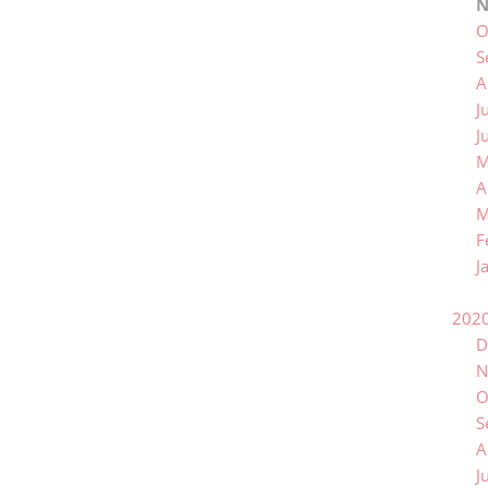
N
O
S
A
J
J
M
A
M
F
J
202
D
N
O
S
A
J