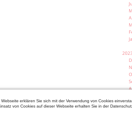
J
M
A
M
F
J
202
D
N
O
S
A
J
 Webseite erklären Sie sich mit der Verwendung von Cookies einverstan
J
insatz von Cookies auf dieser Webseite erhalten Sie in der Datenschut
M
A
M
F