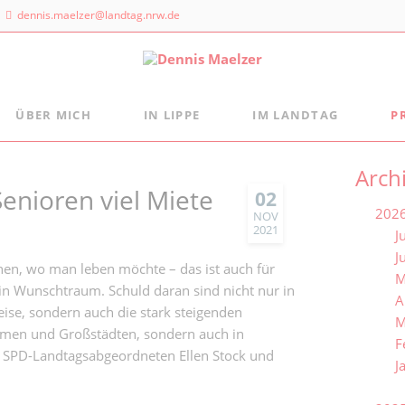
dennis.maelzer@landtag.nrw.de
ÜBER MICH
IN LIPPE
IM LANDTAG
P
ndtagsbüro
Aus der Landtagsfraktion
Persönlich
Mein Wahlkreisbüro
Arch
Die Landtagsfraktion
s Maelzer
enioren viel Miete
Meine politischen Schwerpunkte
Freizeittipps
02
 NRW
202
Fraktion vor Ort
NOV
 Landtags 1
2021
J
digital:k
sseldorf
J
en, wo man leben möchte – das ist auch für
M
 884 - 20 25
in Wunschtraum. Schuld daran sind nicht nur in
A
ise, sondern auch die stark steigenden
M
äumen und Großstädten, sondern auch in
F
ie SPD-Landtagsabgeordneten Ellen Stock und
J