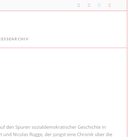
Navigation
RESSEARCHIV
überspringen
Lipper*innen im Landtag
Meine Lippischen Kolleg*innen:
Ellen Stock
Alexander Baer
Besuche im Landtag
Jugendlandtag
auf den Spuren sozialdemokratischer Geschichte in
t und Nicolas Rügge, der jüngst eine Chronik über die