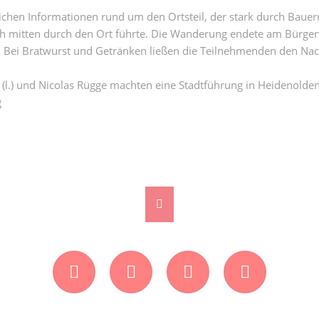
chen Informationen rund um den Ortsteil, der stark durch Bauern
ch mitten durch den Ort führte. Die Wanderung endete am Bürge
. Bei Bratwurst und Getränken ließen die Teilnehmenden den Nac
er (l.) und Nicolas Rügge machten eine Stadtführung in Heidenold
g
Facebook
Instagram
Twitter
YouTube