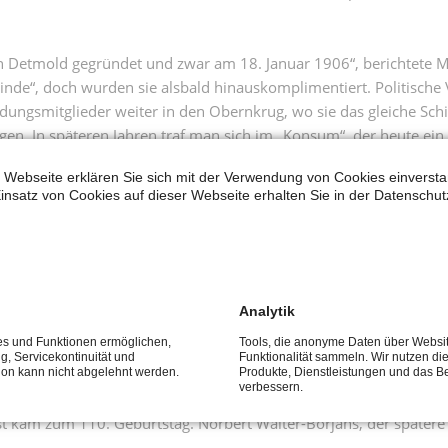
n Detmold gegründet und zwar am 18. Januar 1906“, berichtete M
 Linde“, doch wurden sie alsbald hinauskomplimentiert. Politis
ndungsmitglieder weiter in den Obernkrug, wo sie das gleiche Schi
en. In späteren Jahren traf man sich im „Konsum“, der heute ein
noldendorfer Sozialdemokraten Berufsverbot und Inhaftierung, be
 Webseite erklären Sie sich mit der Verwendung von Cookies einverstan
Kraft vor Ort. Das sollte sich erst 1999 für zwei Legislaturperi
insatz von Cookies auf dieser Webseite erhalten Sie in der Datenschut
die stärkste der Parteien.“
ndorf von jeher ein gutes Pflaster. Der Ortsverein brachte mehre
andtag. Von den Nationalsozialisten erhielt der Lehrer Berufsve
in Weggefährte war Heinz Wegener, der für die SPD zunächst im 
Analytik
ndorfer Dennis Maelzer seit mehr als 16 Jahren die SPD und seine
ces und Funktionen ermöglichen,
Tools, die anonyme Daten über Websi
ng, Servicekontinuität und
Funktionalität sammeln. Wir nutzen di
tion kann nicht abgelehnt werden.
Produkte, Dienstleistungen und das B
 SPD auf dem Veranstaltungsplakat abgebildet. Zum 75-jährigen 
verbessern.
 zu locken. Im und vor dem Festzelt am Sportplatz sollen mehr
ast kam zum 110. Geburtstag. Norbert Walter-Borjans, der später