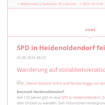
Wahlkreisbüro | Paulinenstr. 39 | Detmold
05231 30 15 36
HOME
Meine Arbeit
Mein La
SPD in Heidenoldendorf fei
Familienpolitischer Sprecher
Dr. Denni
Landtag
Meine Anfragen
02.06.2026 08:32
Platz des
Meine Reden im Plenum
40221 Dü
Wanderung auf sozialdemokratis
0211
Detmold-Heidenoldendorf.
Seit 120 Jahren gibt es eine
SPD in Heidenoldendorf
. 
dem Ortsteil zu wandeln. Den historischen Hintergrund