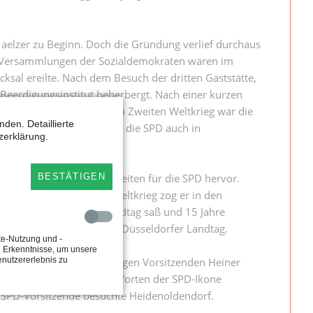
aelzer zu Beginn. Doch die Gründung verlief durchaus
che Versammlungen der Sozialdemokraten waren im
cksal ereilte. Nach dem Besuch der dritten Gaststätte,
 Beerdigungsinstitut beherbergt. Nach einer kurzen
richtete Maelzer. Nach dem Zweiten Weltkrieg war die
den. Detaillierte
oden ändern. Seitdem kann die SPD auch in
zerklärung.
BESTÄTIGEN
re bedeutende Persönlichkeiten für die SPD hervor.
rbot. Nach dem Zweiten Weltkrieg zog er in den
Bundestag, später im Landtag saß und 15 Jahre
n lippischen Wahlkreis im Düsseldorfer Landtag.
te-Nutzung und -
e Erkenntnisse, um unsere
enutzererlebnis zu
Bestehen war es dem damaligen Vorsitzenden Heiner
 als 2.000 Menschen den Worten der SPD-Ikone
e SPD-Vorsitzende besuchte Heidenoldendorf.