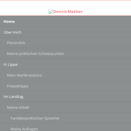
Navigation
Home
überspringen
Über mich
Persönlich
Meine politischen Schwerpunkte
In Lippe
Mein Wahlkreisbüro
Freizeittipps
Im Landtag
Meine Arbeit
Familienpolitischer Sprecher
Meine Anfragen