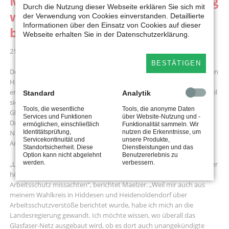
Maelzer hakt bei Landesregierung
Durch die Nutzung dieser Webseite erklären Sie sich mit
wegen fairer Arbeitsbedingungen
der Verwendung von Cookies einverstanden. Detaillierte
Informationen über den Einsatz von Cookies auf dieser
bei Glasfaserausbau nach
Webseite erhalten Sie in der Datenschutzerklärung.
21.03.2024 16:34
BESTÄTIGEN
Der Ausbau des schnellen Internets schreitet voran. Allein im zweiten
Halbjahr 2023 wurden in NRW 530.000 Haushalte neu mit Glasfaser
erschlossen. Doch der rasche Ausbau birgt auch Schattenseiten. Weil
Standard
Analytik
sich Berichte über ausbeuterische Bedingungen beim
Tools, die wesentliche
Tools, die anonyme Daten
Glasfaserausbau häufen, hat der Detmolder Landtagsabgeordnete
Services und Funktionen
über Website-Nutzung und -
Dr. Dennis Maelzer (SPD) an die Glasfaser NordWest geschrieben.
ermöglichen, einschließlich
Funktionalität sammeln. Wir
Identitätsprüfung,
nutzen die Erkenntnisse, um
Nun fragt er auch beim Land nach, wie häufig durch den
Servicekontinuität und
unsere Produkte,
Arbeitsschutz kontrolliert wird.
Standortsicherheit. Diese
Dienstleistungen und das
Option kann nicht abgelehnt
Benutzererlebnis zu
werden.
verbessern.
„Lohnbetrug, Ausbeutung und illegale Beschäftigung – immer wieder
hört man von Subunternehmen, die beim Glasfaserausbau den
Arbeitsschutz missachten“, berichtet Maelzer. „Weil mir auch aus
meinem Wahlkreis in Hiddesen und Heidenoldendorf über
Arbeitsschutzverstöße berichtet wurde, habe ich mich an die
Landesregierung gewandt. Ich möchte wissen, wo überall das
Glasfaser-Netz ausgebaut wird, ob es dort auch unangekündigte