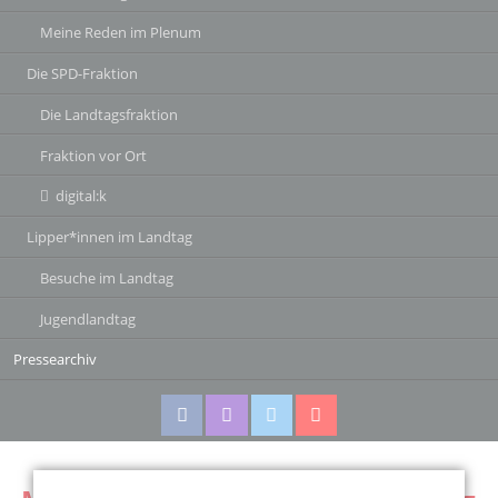
Meine Reden im Plenum
Die SPD-Fraktion
Die Landtagsfraktion
Fraktion vor Ort
digital:k
Lipper*innen im Landtag
Besuche im Landtag
Jugendlandtag
Pressearchiv
Facebook
Instagram
Twitter
Twitter