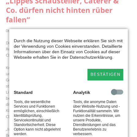
„Lippes Schausteller, Caterer &
Co. dürfen nicht hinten rüber
fallen“
06.05.2020 09:05
Durch die Nutzung dieser Webseite erklären Sie sich mit
Die lippischen SPD-Abgeordneten fordern einen breiten
der Verwendung von Cookies einverstanden. Detaillierte
Rettungsschirm für die Saison-, Kultur- und Kreativwirtschaft. Doch
Informationen über den Einsatz von Cookies auf dieser
CDU und FDP konzentrieren sich lieber auf einzelne Bereiche.
Webseite erhalten Sie in der Datenschutzerklärung.
Kreis Lippe. Restaurants, Kneipen und Bars sind geschlossen, Volks-
und Schützenfeste, Konzerte, Events und andere
BESTÄTIGEN
Großveranstaltungen werden mindestens bis zum 31. August nicht
stattfinden – vielleicht sogar noch länger. In dem Fall stünden auch
Lippes große Kirmessen Wilbasen und Reinholdi auf der Kippe. Eine
Standard
Analytik
belastende und schwere Situation für viele Schausteller. Daher hat
Tools, die wesentliche
Tools, die anonyme Daten
die SPD-Fraktion im Landtag einen Rettungsschirm für
Services und Funktionen
über Website-Nutzung und -
Kirmesbetreiber und andere Branchen gefordert, der allerdings von
ermöglichen, einschließlich
Funktionalität sammeln. Wir
Identitätsprüfung,
nutzen die Erkenntnisse, um
CDU und FDP abgelehnt wurde.
Servicekontinuität und
unsere Produkte,
Standortsicherheit. Diese
Dienstleistungen und das
„In Lippe gibt es diverse Schaustellerfamilien und -betriebe sowie
Option kann nicht abgelehnt
Benutzererlebnis zu
werden.
verbessern.
Betreiber von Kirmesprodukten. Ohne Veranstaltungen haben sie