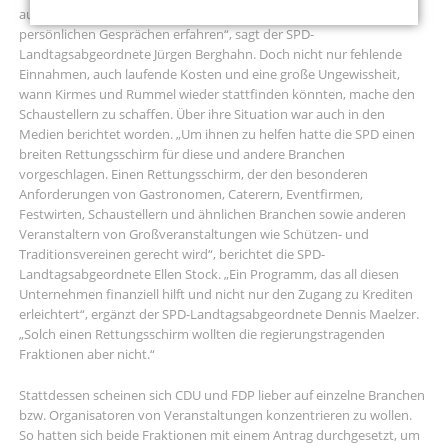
auch keine Einnahmen mehr. Wie prekär die Lage ist, habe ich in
persönlichen Gesprächen erfahren“, sagt der SPD-
Landtagsabgeordnete Jürgen Berghahn. Doch nicht nur fehlende
Einnahmen, auch laufende Kosten und eine große Ungewissheit,
wann Kirmes und Rummel wieder stattfinden könnten, mache den
Schaustellern zu schaffen. Über ihre Situation war auch in den
Medien berichtet worden. „Um ihnen zu helfen hatte die SPD einen
breiten Rettungsschirm für diese und andere Branchen
vorgeschlagen. Einen Rettungsschirm, der den besonderen
Anforderungen von Gastronomen, Caterern, Eventfirmen,
Festwirten, Schaustellern und ähnlichen Branchen sowie anderen
Veranstaltern von Großveranstaltungen wie Schützen- und
Traditionsvereinen gerecht wird“, berichtet die SPD-
Landtagsabgeordnete Ellen Stock. „Ein Programm, das all diesen
Unternehmen finanziell hilft und nicht nur den Zugang zu Krediten
erleichtert“, ergänzt der SPD-Landtagsabgeordnete Dennis Maelzer.
„Solch einen Rettungsschirm wollten die regierungstragenden
Fraktionen aber nicht.“
Stattdessen scheinen sich CDU und FDP lieber auf einzelne Branchen
bzw. Organisatoren von Veranstaltungen konzentrieren zu wollen.
So hatten sich beide Fraktionen mit einem Antrag durchgesetzt, um