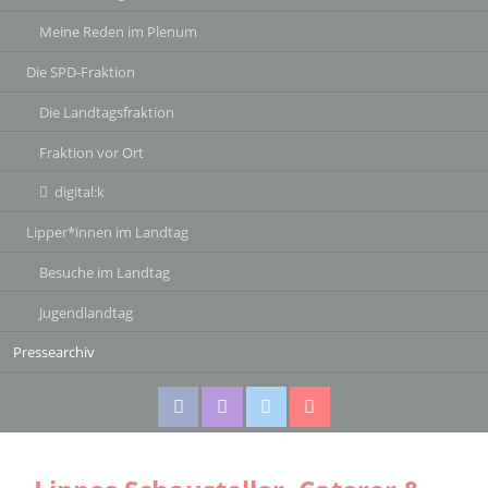
Meine Reden im Plenum
Die SPD-Fraktion
Die Landtagsfraktion
Fraktion vor Ort
digital:k
Lipper*innen im Landtag
Besuche im Landtag
Jugendlandtag
Pressearchiv
Facebook
Instagram
Twitter
Twitter