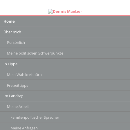
Navigation
Home
überspringen
Über mich
Persönlich
Meine politischen Schwerpunkte
In Lippe
Mein Wahlkreisbüro
Freizeittipps
Im Landtag
Meine Arbeit
Familienpolitischer Sprecher
Meine Anfragen