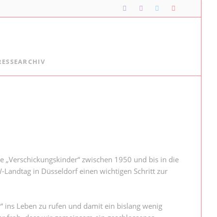
Navigation
RESSEARCHIV
überspringen
Lipper*innen im Landtag
Meine Lippischen Kolleg*innen:
Ellen Stock
Alexander Baer
Besuche im Landtag
Jugendlandtag
ele „Verschickungskinder“ zwischen 1950 und bis in die
Landtag in Düsseldorf einen wichtigen Schritt zur
ins Leben zu rufen und damit ein bislang wenig