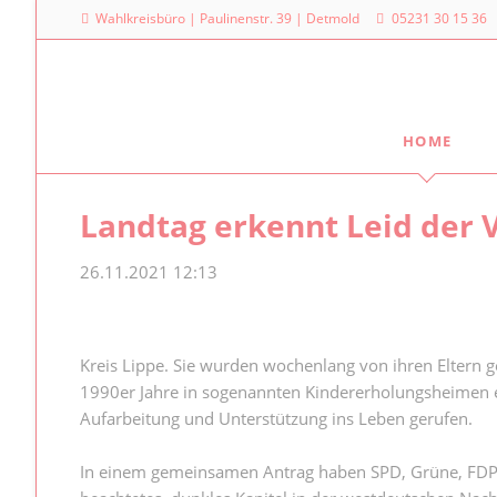
Wahlkreisbüro | Paulinenstr. 39 | Detmold
05231 30 15 36
HOME
Meine Arbeit
Mein La
Landtag erkennt Leid der 
Familienpolitischer Sprecher
Dr. Denni
Landtag
Meine Anfragen
26.11.2021 12:13
Platz des
Meine Reden im Plenum
40221 Dü
0211
Kreis Lippe. Sie wurden wochenlang von ihren Eltern ge
1990er Jahre in sogenannten Kindererholungsheimen erl
Aufarbeitung und Unterstützung ins Leben gerufen.
In einem gemeinsamen Antrag haben SPD, Grüne, FDP u