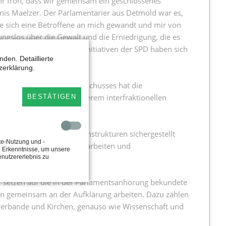
ehr froh, dass wir gemeinsam ein geschlossenes
nis Maelzer. Der Parlamentarier aus Detmold war es,
e sich eine Betroffene an mich gewandt und mir von
ngslos über die Gewalt und die Erniedrigung, die es
sionen, Anhörungen und Initiativen der SPD haben sich
den. Detaillierte
zerklärung.
lien- und des Sozialausschusses hat die
bis heute daran. Mit unserem interfraktionellen
BESTÄTIGEN
rden nun die Betroffenenstrukturen sichergestellt
te-Nutzung und -
n für Master- oder Diplomarbeiten und
e Erkenntnisse, um unsere
enutzererlebnis zu
ir setzen auf die in der Parlamentsanhörung bekundete
uren gemeinsam an der Aufklärung arbeiten. Dazu zählen
verbände und Kirchen, genauso wie Wissenschaft und