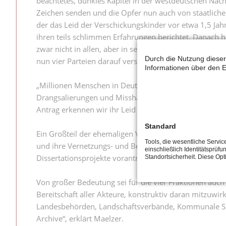
beachtetes, dunkles Kapitel in der westdeutschen Nach
Zeichen senden und die Opfer nun auch von staatliche
der das Leid der Verschickungskinder vor etwa 1,5 Ja
ihren teils schlimmen Erfahrungen berichtet. Danach 
zwar nicht in allen, aber in sehr vielen Kindererholu
Durch die Nutzung dieser
nun vier Parteien darauf verständigt, gemeinsam die 
Informationen über den E
„Millionen Menschen in Deutschland sind ehemalige V
Drangsalierungen und Misshandlungen an zahlreichen K
Antrag erkennen wir ihr Leid an und sprechen unser Mit
Standard
Ein Großteil der ehemaligen Verschickungskinder stam
Tools, die wesentliche Servi
und ihre Vernetzungs- und Beratungsarbeit gefördert.
einschließlich Identitätsprüfu
Dissertationsprojekte vorantreiben“, sagt Maelzer.
Standortsicherheit. Diese Op
Von großer Bedeutung sei für die vier Fraktionen auch
Bereitschaft aller Akteure, konstruktiv daran mitzuwi
Landesbehörden, Landschaftsverbände, Kommunale Spit
Archive“, erklärt Maelzer.