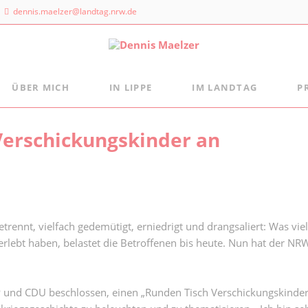
dennis.maelzer@landtag.nrw.de
ÜBER MICH
IN LIPPE
IM LANDTAG
P
ndtagsbüro
Aus der Landtagsfraktion
Persönlich
Mein Wahlkreisbüro
Verschickungskinder an
Die Landtagsfraktion
s Maelzer
Meine politischen Schwerpunkte
Freizeittipps
 NRW
Fraktion vor Ort
 Landtags 1
digital:k
sseldorf
 884 - 20 25
trennt, vielfach gedemütigt, erniedrigt und drangsaliert: Was vi
ebt haben, belastet die Betroffenen bis heute. Nun hat der NRW-
nd CDU beschlossen, einen „Runden Tisch Verschickungskinder“ 