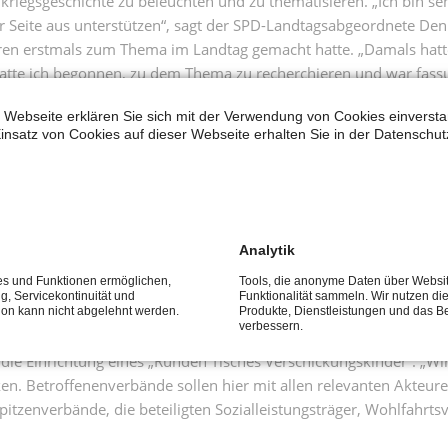
kriegsgeschichte zu beleuchten und zu thematisieren. „Ich bin s
r Seite aus unterstützen“, sagt der SPD-Landtagsabgeordnete Den
hren erstmals zum Thema im Landtag gemacht hatte. „Damals hatt
hatte ich begonnen, zu dem Thema zu recherchieren und war fassu
ngsheimen gegeben hat“, berichtet Maelzer. Nach mehreren Diskus
 Webseite erklären Sie sich mit der Verwendung von Cookies einverstan
Aufarbeitung voranzutreiben.
insatz von Cookies auf dieser Webseite erhalten Sie in der Datenschut
erschickungskinder. Vor allem die gemeinsame Anhörung des Fami
indern noch einmal bedrückend vor Augen geführt. Viele leiden 
gefühl für das erlittene Unrecht aus“, sagt Maelzer.
Analytik
me aus Nordrhein-Westfalen. Mit dem Beschluss des Landtags wü
ces und Funktionen ermöglichen,
Tools, die anonyme Daten über Websi
 „Die wissenschaftliche Aufarbeitung werden wir durch Stipendie
ng, Servicekontinuität und
Funktionalität sammeln. Wir nutzen di
tion kann nicht abgelehnt werden.
Produkte, Dienstleistungen und das B
verbessern.
 die Einrichtung eines „Runden Tisches Verschickungskinder“. „W
rken. Betroffenenverbände sollen hier mit allen relevanten Akte
zenverbände, die beteiligten Sozialleistungsträger, Wohlfahrts