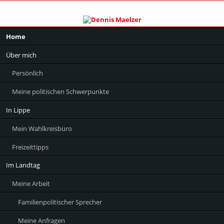
Navigation
Home
überspringen
Über mich
Persönlich
Meine politischen Schwerpunkte
In Lippe
Mein Wahlkreisbüro
Freizeittipps
Im Landtag
Meine Arbeit
Familienpolitischer Sprecher
Meine Anfragen