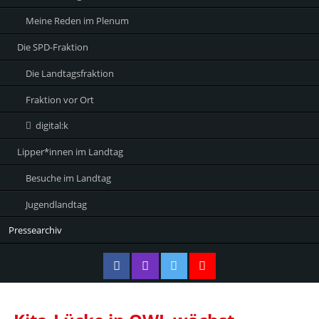
Meine Reden im Plenum
Die SPD-Fraktion
Die Landtagsfraktion
Fraktion vor Ort
digital:k
Lipper*innen im Landtag
Besuche im Landtag
Jugendlandtag
Pressearchiv
Facebook
Instagram
Twitter
Twitter