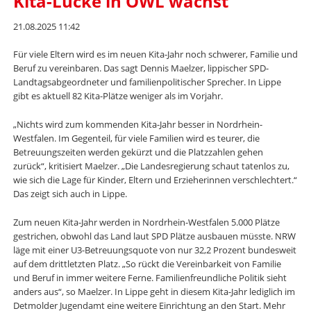
Kita-Lücke in OWL wächst
21.08.2025 11:42
Für viele Eltern wird es im neuen Kita-Jahr noch schwerer, Familie und
Beruf zu vereinbaren. Das sagt Dennis Maelzer, lippischer SPD-
Landtagsabgeordneter und familienpolitischer Sprecher. In Lippe
gibt es aktuell 82 Kita-Plätze weniger als im Vorjahr.
„Nichts wird zum kommenden Kita-Jahr besser in Nordrhein-
Westfalen. Im Gegenteil, für viele Familien wird es teurer, die
Betreuungszeiten werden gekürzt und die Platzzahlen gehen
zurück“, kritisiert Maelzer. „Die Landesregierung schaut tatenlos zu,
wie sich die Lage für Kinder, Eltern und Erzieherinnen verschlechtert.“
Das zeigt sich auch in Lippe.
Zum neuen Kita-Jahr werden in Nordrhein-Westfalen 5.000 Plätze
gestrichen, obwohl das Land laut SPD Plätze ausbauen müsste. NRW
läge mit einer U3-Betreuungsquote von nur 32,2 Prozent bundesweit
auf dem drittletzten Platz. „So rückt die Vereinbarkeit von Familie
und Beruf in immer weitere Ferne. Familienfreundliche Politik sieht
anders aus“, so Maelzer. In Lippe geht in diesem Kita-Jahr lediglich im
Detmolder Jugendamt eine weitere Einrichtung an den Start. Mehr