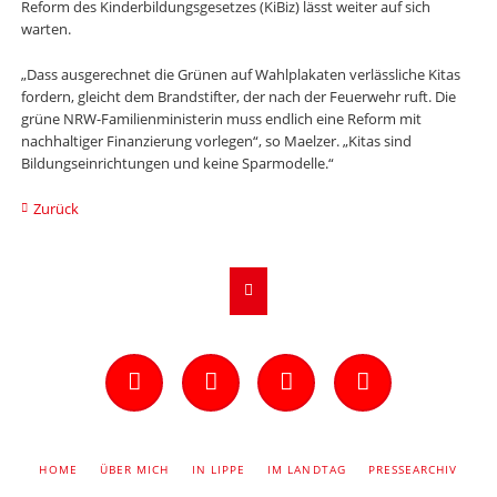
Reform des Kinderbildungsgesetzes (KiBiz) lässt weiter auf sich
warten.
„Dass ausgerechnet die Grünen auf Wahlplakaten verlässliche Kitas
fordern, gleicht dem Brandstifter, der nach der Feuerwehr ruft. Die
grüne NRW-Familienministerin muss endlich eine Reform mit
nachhaltiger Finanzierung vorlegen“, so Maelzer. „Kitas sind
Bildungseinrichtungen und keine Sparmodelle.“
Zurück
Facebook
Instagram
Twitter
YouTube
NAVIGATION
HOME
ÜBER MICH
IN LIPPE
IM LANDTAG
PRESSEARCHIV
ÜBERSPRINGEN