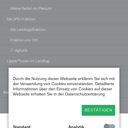
Meine Reden im Plenum
Die SPD-Fraktion
Die Landtagsfraktion
Fraktion vor Ort
digital:k
Lipper*innen im Landtag
Besuche im Landtag
Durch die Nutzung dieser Webseite erklären Sie sich mit
Jugendlandtag
der Verwendung von Cookies einverstanden. Detaillierte
Informationen über den Einsatz von Cookies auf dieser
Pressearchiv
Webseite erhalten Sie in der Datenschutzerklärung.
BESTÄTIGEN
Facebook
Instagram
Twitter
Twitter
Standard
Analytik