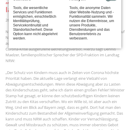
„Gefährdete Kinder in die Kitas
lassen!“
Tools, die wesentliche
Tools, die anonyme Daten
Services und Funktionen
über Website-Nutzung und -
ermöglichen, einschließlich
Funktionalität sammeln. Wir
26.03.2020 08:27
Identitätsprüfung,
nutzen die Erkenntnisse, um
Servicekontinuität und
unsere Produkte,
Standortsicherheit. Diese
Dienstleistungen und das
NRW-Familienminister Stamp hat in seinem Presse-Briefing heute auf
Option kann nicht abgelehnt
Benutzererlebnis zu
Nachfrage erklärt, dass schutzbedürftige Kinder vom Kita-Besuch
werden.
verbessern.
ausgeschlossen bleiben. Auch für sie gelte weiterhin das wegen der
Corona-Krise ausgerufene Betretungsverbot. Hierzu sagt Dennis
Maelzer, familienpolitischer Sprecher der SPD-Fraktion im Landtag
NRW:
„Der Schutz von Kindern muss auch in Zeiten von Corona höchste
Priorität haben. Die aktuelle Lage verlangt eine Vielzahl von
Abwägungsentscheidungen. Wenn diese Abwägung aber zu Lasten
des Kinderschutzes geht, sehe ich darin einen großen Fehler! Minister
Stamp hat gesagt, er könne den schutzbedürftigen Kindern keinen
Zutritt zu den Kitas verschaffen. Wo ein Wille ist, ist aber auch ein
Weg. Und ein Blick auf Bayern zeigt, dass es geht. Dort hat man den
Kinderschutz zum Bestandteil der Allgemeinverfügung gemacht. Das
kann und muss NRW auch schaffen. Kinder vor Vernachlässigung,
Gewalt und Missbrauch zu schützen, muss immer oberstes Gebot