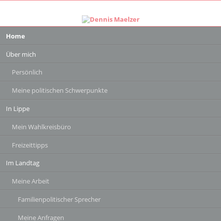
Navigation
Home
überspringen
Über mich
Persönlich
Meine politischen Schwerpunkte
In Lippe
Mein Wahlkreisbüro
Freizeittipps
Im Landtag
Meine Arbeit
Familienpolitischer Sprecher
Meine Anfragen