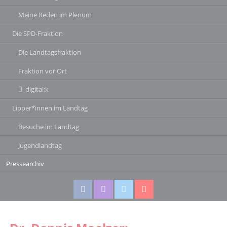
Meine Reden im Plenum
Die SPD-Fraktion
Die Landtagsfraktion
Fraktion vor Ort
digital:k
Lipper*innen im Landtag
Besuche im Landtag
Jugendlandtag
Pressearchiv
Facebook
Instagram
Twitter
Twitter