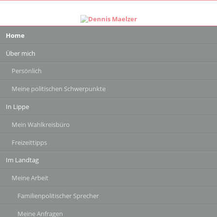
Navigation
Home
überspringen
Über mich
Persönlich
Meine politischen Schwerpunkte
In Lippe
Mein Wahlkreisbüro
Freizeittipps
Im Landtag
Meine Arbeit
Familienpolitischer Sprecher
Meine Anfragen