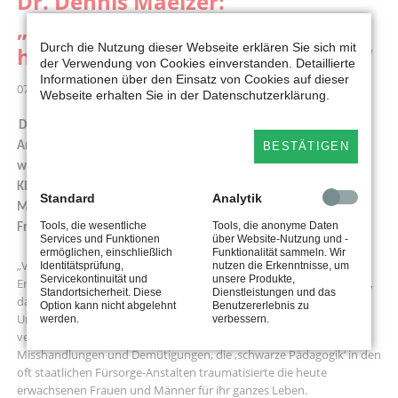
Dr. Dennis Maelzer:
„Verschickungskinder leiden bis
Durch die Nutzung dieser Webseite erklären Sie sich mit
heute – es ist Zeit für Aufklärung“
der Verwendung von Cookies einverstanden. Detaillierte
Informationen über den Einsatz von Cookies auf dieser
07.10.2020 14:00
Webseite erhalten Sie in der Datenschutzerklärung.
Die SPD-Fraktion im Landtag NRW hat heute (07.10.2020) den
BESTÄTIGEN
Antrag „Trauma ‚Verschickungskind‘. Verschickt um gesund zu
werden – Demütigung und Gewalt gegen Kinder in
Kinderheilanstalten“ in das Plenum eingebracht. Dr. Dennis
Standard
Analytik
Maelzer, Sprecher für Familie, Kinder und Jugend der SPD-
Tools, die wesentliche
Tools, die anonyme Daten
Fraktion, erklärt dazu:
Services und Funktionen
über Website-Nutzung und -
ermöglichen, einschließlich
Funktionalität sammeln. Wir
„Verschickungskinder sind längst erwachsen, doch unter den
Identitätsprüfung,
nutzen die Erkenntnisse, um
Servicekontinuität und
unsere Produkte,
Erfahrungen ihrer Kindheit leiden sie bis heute. Deshalb wird es Zeit,
Standortsicherheit. Diese
Dienstleistungen und das
dass wir uns unserer staatlichen Verantwortung stellen und die
Option kann nicht abgelehnt
Benutzererlebnis zu
Untaten aufarbeiten, die bis in die 1990er Jahre hinein an Kindern
werden.
verbessern.
verübt wurden. Redeverbote, Essenszwang, körperliche
Misshandlungen und Demütigungen, die ‚schwarze Pädagogik‘ in den
oft staatlichen Fürsorge-Anstalten traumatisierte die heute
erwachsenen Frauen und Männer für ihr ganzes Leben.