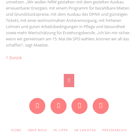
umsetzen. „Wir wollen NRW gestalten: mit dem gezielten Ausbau
erneuerbarer Energien, mit einem Programm für bezahlbare Mieten
und Grundstückspreise, mit dem Ausbau des ÖPNV und günstigen
Tickets, mit einer wohnortnahen Ärzteversorgung, mit höheren
Löhnen und guten Arbeitsbedingungen in Pflege und Gesundheit
sowie mehr Wertschätzung für Erziehungsberufe. „Ich bin mir sicher:
wenn wir gemeinsam am 15. Mai die SPD wählen, können wir all das
schaffen“, sagt Maelzer.
Zurück
Facebook
Instagram
Twitter
YouTube
NAVIGATION
HOME
ÜBER MICH
IN LIPPE
IM LANDTAG
PRESSEARCHIV
ÜBERSPRINGEN