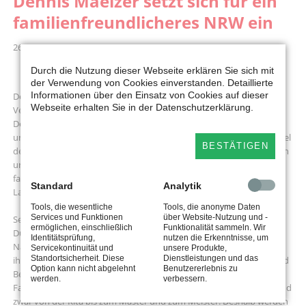
Dennis Maelzer setzt sich für ein
familienfreundlicheres NRW ein
26.04.2022 12:00
Durch die Nutzung dieser Webseite erklären Sie sich mit
der Verwendung von Cookies einverstanden. Detaillierte
Informationen über den Einsatz von Cookies auf dieser
Detmold. Infostände, Sprechstunden, Mitmach-Aktionen,
Webseite erhalten Sie in der Datenschutzerklärung.
Veranstaltungen und vieles mehr: Der SPD-Landtagsabgeordnete
Dennis Maelzer ist in diesen Tagen viel in seinem Wahlkreis
unterwegs, um mit den Menschen ins Gespräch zu kommen. Das Ziel
BESTÄTIGEN
des 42-Jährigen ist klar: „Ich möchte die Bürgerinnen und Bürger von
unseren Ideen, Visionen und Zielen für ein sozial gerechtes und
familienfreundliches NRW überzeugen, mit der die SPD bei der
Standard
Analytik
Landtagswahl am 15. Mai antritt“, berichtet Maelzer.
Tools, die wesentliche
Tools, die anonyme Daten
Services und Funktionen
über Website-Nutzung und -
Seit 2010 vertritt der Heidenoldendorfer den Wahlkreis Lippe III in
ermöglichen, einschließlich
Funktionalität sammeln. Wir
Düsseldorf und hat sich seither vor allem als Familienpolitiker einen
Identitätsprüfung,
nutzen die Erkenntnisse, um
Namen gemacht. Das hat auch seine Fraktion längst honoriert und
Servicekontinuität und
unsere Produkte,
Standortsicherheit. Diese
Dienstleistungen und das
ihm zum Sprecher für diesen Bereich gemacht. Mit Leidenschaft und
Option kann nicht abgelehnt
Benutzererlebnis zu
Beharrlichkeit kämpft Maelzer seither für eine gerechtere
werden.
verbessern.
Familienpolitik. „Dazu gehört, dass Bildung kostenfrei sein muss. Und
zwar von der Kita bis zum Master und zum Meister. Deshalb werden