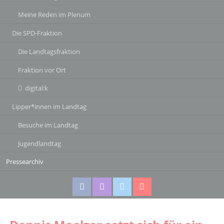
Meine Reden im Plenum
Die SPD-Fraktion
Die Landtagsfraktion
Fraktion vor Ort
digital:k
Lipper*innen im Landtag
Besuche im Landtag
Jugendlandtag
Pressearchiv
Facebook
Instagram
Twitter
Twitter