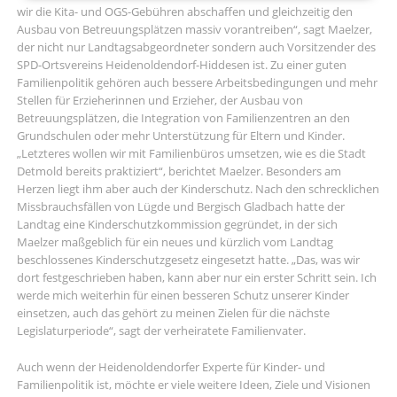
wir die Kita- und OGS-Gebühren abschaffen und gleichzeitig den
Ausbau von Betreuungsplätzen massiv vorantreiben“, sagt Maelzer,
der nicht nur Landtagsabgeordneter sondern auch Vorsitzender des
SPD-Ortsvereins Heidenoldendorf-Hiddesen ist. Zu einer guten
Familienpolitik gehören auch bessere Arbeitsbedingungen und mehr
Stellen für Erzieherinnen und Erzieher, der Ausbau von
Betreuungsplätzen, die Integration von Familienzentren an den
Grundschulen oder mehr Unterstützung für Eltern und Kinder.
„Letzteres wollen wir mit Familienbüros umsetzen, wie es die Stadt
Detmold bereits praktiziert“, berichtet Maelzer. Besonders am
Herzen liegt ihm aber auch der Kinderschutz. Nach den schrecklichen
Missbrauchsfällen von Lügde und Bergisch Gladbach hatte der
Landtag eine Kinderschutzkommission gegründet, in der sich
Maelzer maßgeblich für ein neues und kürzlich vom Landtag
beschlossenes Kinderschutzgesetz eingesetzt hatte. „Das, was wir
dort festgeschrieben haben, kann aber nur ein erster Schritt sein. Ich
werde mich weiterhin für einen besseren Schutz unserer Kinder
einsetzen, auch das gehört zu meinen Zielen für die nächste
Legislaturperiode“, sagt der verheiratete Familienvater.
Auch wenn der Heidenoldendorfer Experte für Kinder- und
Familienpolitik ist, möchte er viele weitere Ideen, Ziele und Visionen