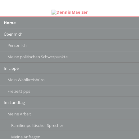
Navigation
Home
überspringen
Über mich
Persönlich
Meine politischen Schwerpunkte
In Lippe
Mein Wahlkreisbüro
Freizeittipps
Im Landtag
Meine Arbeit
Familienpolitischer Sprecher
Meine Anfragen