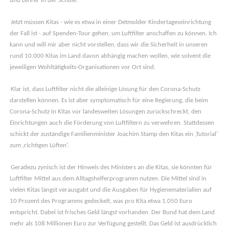
und Lehrer in der Schule.
Jetzt müssen Kitas - wie es etwa in einer Detmolder Kindertageseinrichtung
der Fall ist - auf Spenden-Tour gehen, um Luftfilter anschaffen zu können. Ich
kann und will mir aber nicht vorstellen, dass wir die Sicherheit in unseren
rund 10.000 Kitas im Land davon abhängig machen wollen, wie solvent die
jeweiligen Wohltätigkeits-Organisationen vor Ort sind.
Klar ist, dass Luftfilter nicht die alleinige Lösung für den Corona-Schutz
darstellen können. Es ist aber symptomatisch für eine Regierung, die beim
Corona-Schutz in Kitas vor landesweiten Lösungen zurückschreckt, den
Einrichtungen auch die Förderung von Luftfiltern zu verwehren. Stattdessen
schickt der zuständige Familienminister Joachim Stamp den Kitas ein ,Tutorial’
zum ‚richtigen Lüften’.
Geradezu zynisch ist der Hinweis des Ministers an die Kitas, sie könnten für
Luftfilter Mittel aus dem Alltagshelferprogramm nutzen. Die Mittel sind in
vielen Kitas längst verausgabt und die Ausgaben für Hygienematerialien auf
10 Prozent des Programms gedeckelt, was pro Kita etwa 1.050 Euro
entspricht. Dabei ist frisches Geld längst vorhanden. Der Bund hat dem Land
mehr als 108 Millionen Euro zur Verfügung gestellt. Das Geld ist ausdrücklich