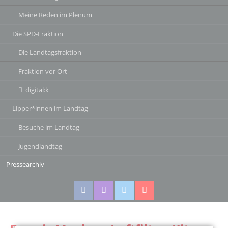
Meine Reden im Plenum
Die SPD-Fraktion
Die Landtagsfraktion
Fraktion vor Ort
digital:k
Lipper*innen im Landtag
Besuche im Landtag
Jugendlandtag
Pressearchiv
Facebook
Instagram
Twitter
Twitter