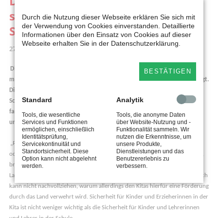
Dennis Maelzer: Luftfilter: Kitas
sollten für ihre Sicherheit nicht
Durch die Nutzung dieser Webseite erklären Sie sich mit
der Verwendung von Cookies einverstanden. Detaillierte
Spenden sammeln müssen
Informationen über den Einsatz von Cookies auf dieser
Webseite erhalten Sie in der Datenschutzerklärung.
27.11.2020 09:53
Die Landesregierung hat ein Förderprogramm für die Anschaffung von
BESTÄTIGEN
mobilen Luftfiltergeräten zur Bekämpfung der Corona-Pandemie aufgelegt.
Dies gilt ausschließlich für Klassenräume und Lehrerzimmer in
Standard
Analytik
Schulgebäuden. Kitas gehen hingegen leer aus. Das kritisiert der
familienpolitische Sprecher der SPD-Fraktion im Landtag, Dennis Maelzer,
Tools, die wesentliche
Tools, die anonyme Daten
Services und Funktionen
über Website-Nutzung und -
und fordert mehr Engagement vom Land:
ermöglichen, einschließlich
Funktionalität sammeln. Wir
Identitätsprüfung,
nutzen die Erkenntnisse, um
„Rund 1.000 Kitas sind laut NRW-Familienministerium corona-bedingt ganz
Servicekontinuität und
unsere Produkte,
Standortsicherheit. Diese
Dienstleistungen und das
oder teilweise geschlossen. Um Sicherheit in unseren Kitas zu gewährleisten,
Option kann nicht abgelehnt
Benutzererlebnis zu
braucht es ein breiteres Maßnahmenpaket als bisher von der
werden.
verbessern.
Landesregierung vorgesehen. Luftfilter können dabei einen Beitrag leisten. Ich
kann nicht nachvollziehen, warum allerdings den Kitas hierfür eine Förderung
durch das Land verwehrt wird. Sicherheit für Kinder und Erzieherinnen in der
Kita ist nicht weniger wichtig als die Sicherheit für Kinder und Lehrerinnen