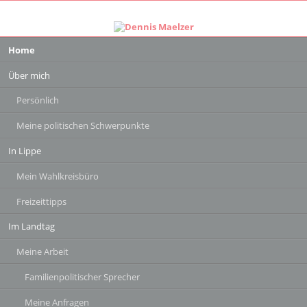
Navigation
Home
überspringen
Über mich
Persönlich
Meine politischen Schwerpunkte
In Lippe
Mein Wahlkreisbüro
Freizeittipps
Im Landtag
Meine Arbeit
Familienpolitischer Sprecher
Meine Anfragen