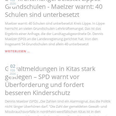
FEB
2026
WALD
Grundschulen - Maelzer warnt: 40
Schulen sind unterbesetzt
Maelzer warnt: 40 Schulen sind unterbesetzt Kreis Lippe. In Lippe
herrscht an vielen Grundschulen Lehrkräftemangel. Das ist das
Ergebnis einer Anfrage, die der Landtagsabgeordnete Dr. Dennis
Maelzer (SPD) an die Landesregierung gerichtet hat. Von den
insgesamt 54 Grundschulen sind allein 40 unterbesetzt
LEHRKRÄFTEMANGEL
WEITERLESEN …
BELASTET
LIPPES
GRUNDSCHULEN
02
Gewaltmeldungen in Kitas stark
-
FEB
2026
MAELZER
gestiegen – SPD warnt vor
WARNT:
Überforderung und fordert
40
SCHULEN
besseren Kinderschutz
SIND
UNTERBESETZT
Dennis Maelzer (SPD): „Die Zahlen sind ein Alarmsignal, das die Politik
nicht länger überhören darf. “Die Zahl der gemeldeten Gewalt- und
Missbrauchsvorfälle in nordrhein-westfälischen Kitas ist in den