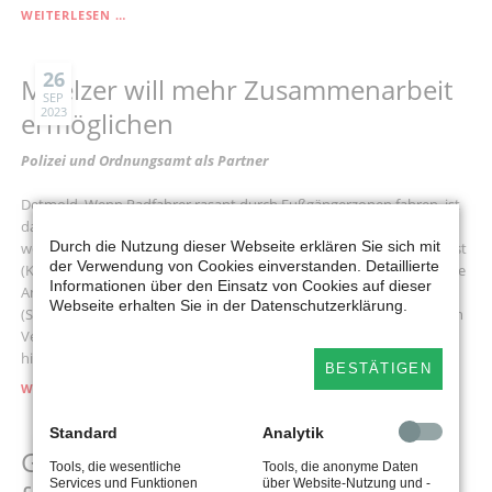
„TABUS
WEITERLESEN …
BEIM
KINDERSCHUTZ
MIT
26
Maelzer will mehr Zusammenarbeit
EINEM
SEP
2023
LAGEBILD
ermöglichen
`(SEXUALISIERTE)
GEWALT
Polizei und Ordnungsamt als Partner
UND
PRÄVENTION
Detmold. Wenn Radfahrer rasant durch Fußgängerzonen fahren, ist
´
das nicht nur verboten, es kann auch gefährlich für Passanten
BEGEGNEN“
Durch die Nutzung dieser Webseite erklären Sie sich mit
werden. Doch auch in Zukunft wird der Kommunale Ordnungsdienst
der Verwendung von Cookies einverstanden. Detaillierte
(KOD) in diesen Fällen nicht eingreifen können. Das ergab eine Kleine
Informationen über den Einsatz von Cookies auf dieser
Anfrage des Detmolder Landtagsabgeordneten Dr. Dennis Maelzer
Webseite erhalten Sie in der Datenschutzerklärung.
(SPD) bei der Landesregierung. Für die Überwachung des fließenden
Verkehrs bleibt ausschließlich die Polizei zuständig. Maelzer wirbt
hier hingegen für mehr Zusammenarbeit.
BESTÄTIGEN
MAELZER
WEITERLESEN …
WILL
MEHR
Standard
Analytik
ZUSAMMENARBEIT
12
Geldautomatensprengungen: SPD
ERMÖGLICHEN
Tools, die wesentliche
Tools, die anonyme Daten
MÄR
Services und Funktionen
über Website-Nutzung und -
2021