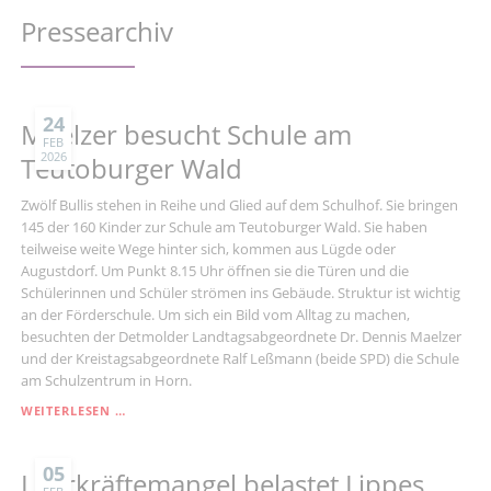
Pressearchiv
24
Maelzer besucht Schule am
FEB
2026
Teutoburger Wald
Zwölf Bullis stehen in Reihe und Glied auf dem Schulhof. Sie bringen
145 der 160 Kinder zur Schule am Teutoburger Wald. Sie haben
teilweise weite Wege hinter sich, kommen aus Lügde oder
Augustdorf. Um Punkt 8.15 Uhr öffnen sie die Türen und die
Schülerinnen und Schüler strömen ins Gebäude. Struktur ist wichtig
an der Förderschule. Um sich ein Bild vom Alltag zu machen,
besuchten der Detmolder Landtagsabgeordnete Dr. Dennis Maelzer
und der Kreistagsabgeordnete Ralf Leßmann (beide SPD) die Schule
am Schulzentrum in Horn.
MAELZER
WEITERLESEN …
BESUCHT
SCHULE
AM
05
Lehrkräftemangel belastet Lippes
TEUTOBURGER