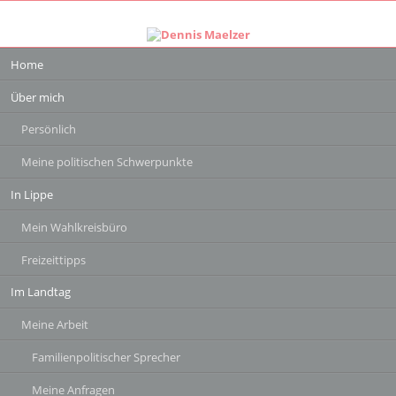
Navigation
Home
überspringen
Über mich
Persönlich
Meine politischen Schwerpunkte
In Lippe
Mein Wahlkreisbüro
Freizeittipps
Im Landtag
Meine Arbeit
Familienpolitischer Sprecher
Meine Anfragen