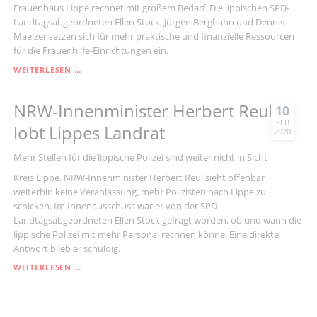
Frauenhaus Lippe rechnet mit großem Bedarf. Die lippischen SPD-
Landtagsabgeordneten Ellen Stock, Jürgen Berghahn und Dennis
Maelzer setzen sich für mehr praktische und finanzielle Ressourcen
für die Frauenhilfe-Einrichtungen ein.
„FRAUENHÄUSER
WEITERLESEN …
BENÖTIGEN
IN
NRW-Innenminister Herbert Reul
DER
10
CORONA-
FEB
lobt Lippes Landrat
2020
KRISE
UNTERSTÜTZUNG“
Mehr Stellen für die lippische Polizei sind weiter nicht in Sicht
Kreis Lippe. NRW-Innenminister Herbert Reul sieht offenbar
weiterhin keine Veranlassung, mehr Polizisten nach Lippe zu
schicken. Im Innenausschuss war er von der SPD-
Landtagsabgeordneten Ellen Stock gefragt worden, ob und wann die
lippische Polizei mit mehr Personal rechnen könne. Eine direkte
Antwort blieb er schuldig.
NRW-
WEITERLESEN …
INNENMINISTER
HERBERT
REUL