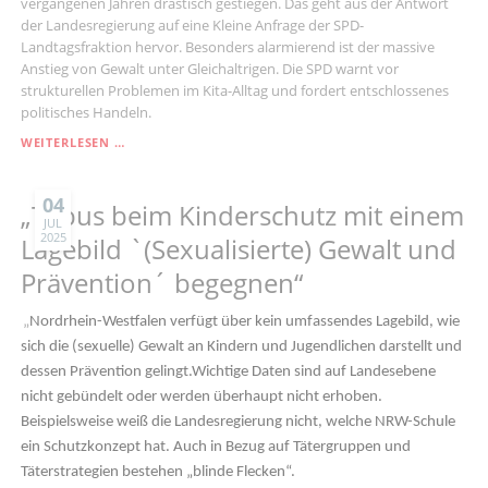
vergangenen Jahren drastisch gestiegen. Das geht aus der Antwort
der Landesregierung auf eine Kleine Anfrage der SPD-
Landtagsfraktion hervor. Besonders alarmierend ist der massive
Anstieg von Gewalt unter Gleichaltrigen. Die SPD warnt vor
strukturellen Problemen im Kita-Alltag und fordert entschlossenes
politisches Handeln.
GEWALTMELDUNGEN
WEITERLESEN …
IN
KITAS
STARK
04
„Tabus beim Kinderschutz mit einem
GESTIEGEN
JUL
2025
–
Lagebild `(Sexualisierte) Gewalt und
SPD
Prävention´ begegnen“
WARNT
VOR
ÜBERFORDERUNG
„
Nordrhein-Westfalen verfügt über kein umfassendes Lagebild, wie
UND
sich die (sexuelle) Gewalt an Kindern und Jugendlichen darstellt und
FORDERT
dessen Prävention gelingt.Wichtige Daten sind auf Landesebene
BESSEREN
KINDERSCHUTZ
nicht gebündelt oder werden überhaupt nicht erhoben.
Beispielsweise weiß die Landesregierung nicht, welche NRW-Schule
ein Schutzkonzept hat. Auch in Bezug auf Tätergruppen und
Täterstrategien bestehen „blinde Flecken“.