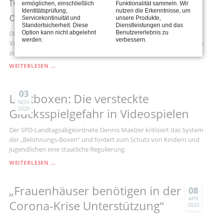
fordert im Landtag Verstärkung für
ermöglichen, einschließlich
Funktionalität sammeln. Wir
Identitätsprüfung,
nutzen die Erkenntnisse, um
die Polizei
Servicekontinuität und
unsere Produkte,
Standortsicherheit. Diese
Dienstleistungen und das
Die Sozialdemokraten setzen sich im Landtag für ein intensiveres
Option kann nicht abgelehnt
Benutzererlebnis zu
werden.
verbessern.
Vorgehen ein, um gefährliche Raubzüge wie jüngst in Oerlinghausen
zu verhindern.
GELDAUTOMATENSPRENGUNGEN:
WEITERLESEN …
SPD
FORDERT
IM
03
Lootboxen: Die versteckte
LANDTAG
NOV
2020
VERSTÄRKUNG
Glücksspielgefahr in Videospielen
FÜR
DIE
Der SPD-Landtagsabgeordnete Dennis Maelzer kritisiert das System
POLIZEI
der „Belohnungs-Boxen“ und fordert zum Schutz von Kindern und
Jugendlichen eine staatliche Regulierung.
LOOTBOXEN:
WEITERLESEN …
DIE
VERSTECKTE
„Frauenhäuser benötigen in der
GLÜCKSSPIELGEFAHR
08
IN
APR
Corona-Krise Unterstützung“
2020
VIDEOSPIELEN