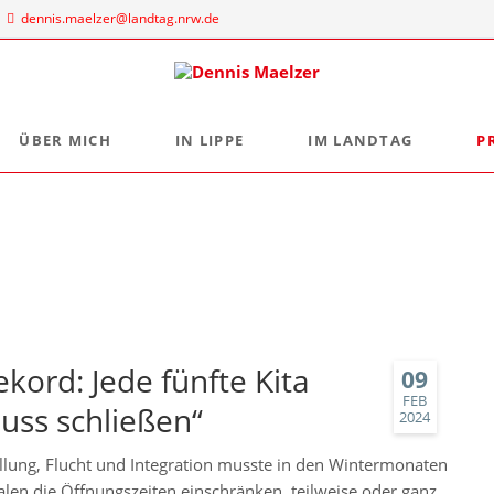
dennis.maelzer@landtag.nrw.de
ÜBER MICH
IN LIPPE
IM LANDTAG
P
ndtagsbüro
Aus der Landtagsfraktion
Persönlich
Mein Wahlkreisbüro
Die Landtagsfraktion
s Maelzer
Meine politischen Schwerpunkte
Freizeittipps
 NRW
Fraktion vor Ort
 Landtags 1
digital:k
sseldorf
 884 - 20 25
kord: Jede fünfte Kita
09
FEB
uss schließen“
2024
tellung, Flucht und Integration musste in den Wintermonaten
alen die Öffnungszeiten einschränken, teilweise oder ganz