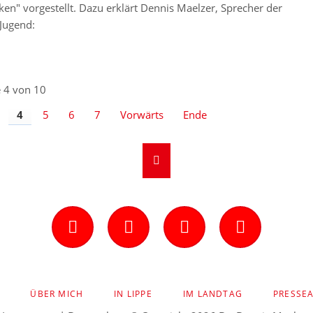
en" vorgestellt. Dazu erklärt Dennis Maelzer, Sprecher der
Jugend:
e 4 von 10
4
5
6
7
Vorwärts
Ende
Facebook
Instagram
Twitter
YouTube
ION
ÜBER MICH
IN LIPPE
IM LANDTAG
PRESSE
INGEN