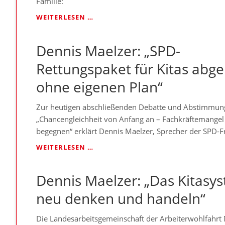
Familie:
NICHT
SÜNDENBOCK
DENNIS
WEITERLESEN …
DER
MAELZER:
LANDESREGIERUNG“
„KITA-
Dennis Maelzer: „SPD-
KOLLAPS:
IM
Rettungspaket für Kitas abg
ERSTEN
HALBJAHR
ohne eigenen Plan“
MEHR
ALS
Zur heutigen abschließenden Debatte und Abstimmung
8700
UNTERBESETZUNGEN
„Chancengleichheit von Anfang an – Fachkräftemangel 
–
begegnen“ erklärt Dennis Maelzer, Sprecher der SPD-F
STEIGERUNG
DENNIS
WEITERLESEN …
UM
MAELZER:
18,5
„SPD-
PROZENT“
Dennis Maelzer: „Das Kitasy
RETTUNGSPAKET
FÜR
neu denken und handeln“
KITAS
ABGELEHNT
–
Die Landesarbeitsgemeinschaft der Arbeiterwohlfahr