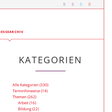
Navigation
RESSEARCHIV
überspringen
Lipper*innen im Landtag
Meine Lippischen Kolleg*innen:
KATEGORIEN
Ellen Stock
Alexander Baer
Besuche im Landtag
Jugendlandtag
Alle Kategorien
(330)
Terminhinweise
(14)
Themen
(262)
Arbeit
(16)
Bildung
(22)