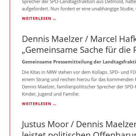
Sprecher der SPD-Landtagsfraktion aus Detmold, hatte
ZU
aufgefordert. Nun fordert er eine unabhängige Studie,
KURZ“
SPD
WEITERLESEN …
FORDERT UNABHÄNGIGE
STUDIE
Dennis Maelzer / Marcel Haf
UND
RETTUNGSPAKET
„Gemeinsame Sache für die R
Gemeinsame Pressemitteilung der Landtagsfrakti
Die Kitas in NRW stehen vor dem Kollaps. SPD- und FD
einem Strang und reichen hierzu für das kommenden 
Dennis Maelzer, familienpolitischer Sprecher der SPD-
Kinder, Jugend und Familie:
DENNIS
WEITERLESEN …
MAELZER
/
Justus Moor / Dennis Maelzer
MARCEL
HAFKE:
leistet politischen Offenba
„GEMEINSAME