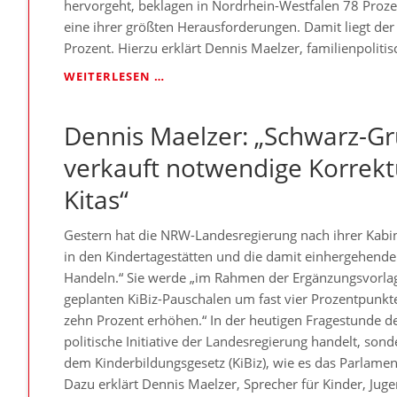
hervorgeht, beklagen in Nordrhein-Westfalen 78 Prozen
eine ihrer größten Herausforderungen. Damit liegt de
Prozent. Hierzu erklärt Dennis Maelzer, familienpolit
DENNIS
WEITERLESEN …
MAELZER:
„UMFRAGE
Dennis Maelzer: „Schwarz-G
BESTÄTIGT:
IN
verkauft notwendige Korrektu
NRW
IST
Kitas“
DIE
LAGE
Gestern hat die NRW-Landesregierung nach ihrer Kabinet
DER
KITAS
in den Kindertagestätten und die damit einhergehende f
BESONDERS
Handeln.“ Sie werde „im Rahmen der Ergänzungsvorla
DRAMATISCH“
geplanten KiBiz-Pauschalen um fast vier Prozentpunk
zehn Prozent erhöhen.“ In der heutigen Fragestunde de
politische Initiative der Landesregierung handelt, so
dem Kinderbildungsgesetz (KiBiz), wie es das Parlamen
Dazu erklärt Dennis Maelzer, Sprecher für Kinder, Ju