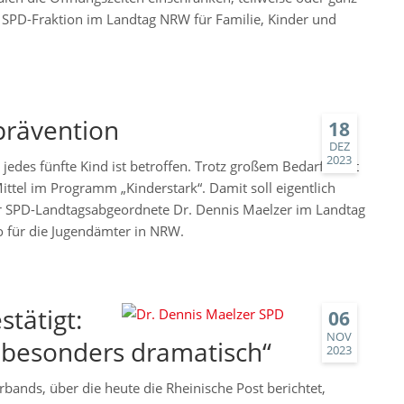
r SPD-Fraktion im Landtag NRW für Familie, Kinder und
prävention
18
DEZ
2023
 jedes fünfte Kind ist betroffen. Trotz großem Bedarf kürzt
ttel im Programm „Kinderstark“. Damit soll eigentlich
 SPD-Landtagsabgeordnete Dr. Dennis Maelzer im Landtag
ro für die Jugendämter in NRW.
tätigt:
06
NOV
s besonders dramatisch“
2023
bands, über die heute die Rheinische Post berichtet,