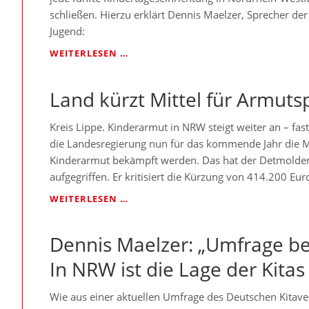
schließen. Hierzu erklärt Dennis Maelzer, Sprecher de
Jugend:
DENNIS
WEITERLESEN …
MAELZER:
„TRAURIGER
Land kürzt Mittel für Armuts
REKORD:
JEDE
FÜNFTE
Kreis Lippe. Kinderarmut in NRW steigt weiter an – fast
KITA
die Landesregierung nun für das kommende Jahr die Mi
SCHRÄNKT
Kinderarmut bekämpft werden. Das hat der Detmolder
ANGEBOT
aufgegriffen. Er kritisiert die Kürzung von 414.200 Eu
EIN
ODER
LAND
WEITERLESEN …
MUSS
KÜRZT
SCHLIESSEN“
MITTEL
Dennis Maelzer: „Umfrage bes
FÜR
ARMUTSPRÄVENTION
In NRW ist die Lage der Kita
Wie aus einer aktuellen Umfrage des Deutschen Kitaver