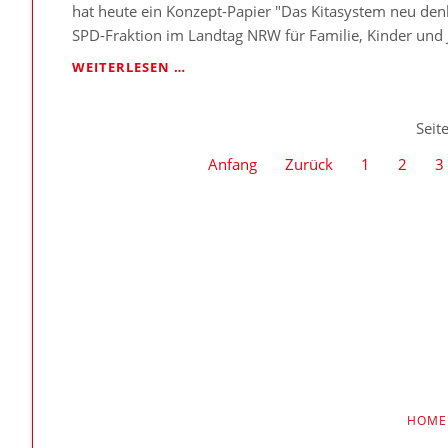
SCHWARZ-
hat heute ein Konzept-Papier "Das Kitasystem neu denk
GRÜN
SPD-Fraktion im Landtag NRW für Familie, Kinder und 
OHNE
EIGENEN
DENNIS
WEITERLESEN …
PLAN“
MAELZER:
„DAS
KITASYSTEM
Seit
NEU
Anfang
Zurück
1
2
3
DENKEN
UND
HANDELN“
NAVIGAT
HOME
ÜBERSPR