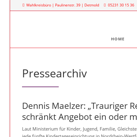
Wahlkreisbüro | Paulinenstr. 39 | Detmold
05231 30 15 36
HOME
Meine Arbeit
Mein La
Familienpolitischer Sprecher
Dr. Denni
Pressearchiv
Landtag
Meine Anfragen
Platz des
Meine Reden im Plenum
40221 Dü
0211
Dennis Maelzer: „Trauriger Re
schränkt Angebot ein oder m
Laut Ministerium für Kinder, Jugend, Familie, Gleichs
jede fünfte Kindertageseinrichtung in Nordrhein-Westf