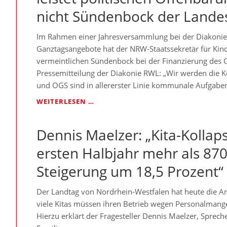
SACHE
nicht Sündenbock der Lande
FÜR
DIE
Im Rahmen einer Jahresversammlung bei der Diakoni
RETTUNG
UNSERER
Ganztagsangebote hat der NRW-Staatssekretär für Kin
KITAS“
vermeintlichen Sündenbock bei der Finanzierung des O
Pressemitteilung der Diakonie RWL: „Wir werden die K
und OGS sind in allererster Linie kommunale Aufgabe
JUSTUS
WEITERLESEN …
MOOR
/
Dennis Maelzer: „Kita-Kollaps
DENNIS
MAELZER:
ersten Halbjahr mehr als 87
„KITA-
STAATSSEKRETÄR
Steigerung um 18,5 Prozent“
LEISTET
POLITISCHEN
Der Landtag von Nordrhein-Westfalen hat heute die An
OFFENBARUNGSEID
–
viele Kitas müssen ihren Betrieb wegen Personalmange
KOMMUNEN
Hierzu erklärt der Fragesteller Dennis Maelzer, Sprec
SIND