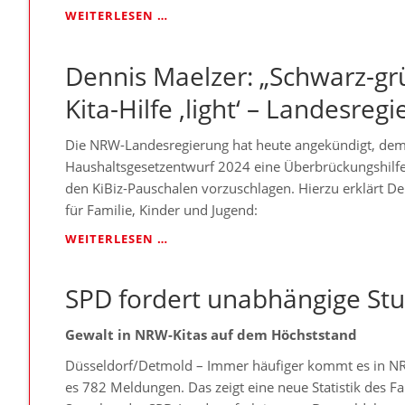
DENNIS
WEITERLESEN …
MAELZER:
„SCHWARZ-
Dennis Maelzer: „Schwarz-g
GRÜN
VERKAUFT
Kita-Hilfe ‚light‘ – Landesreg
NOTWENDIGE
KORREKTUR
ALS
Die NRW-Landesregierung hat heute angekündigt, dem
WOHLTAT
Haushaltsgesetzentwurf 2024 eine Überbrückungshilfe f
FÜR
den KiBiz-Pauschalen vorzuschlagen. Hierzu erklärt D
DIE
für Familie, Kinder und Jugend:
KITAS“
DENNIS
WEITERLESEN …
MAELZER:
„SCHWARZ-
SPD fordert unabhängige St
GRÜNE
KITA-
HILFE
Gewalt in NRW-Kitas auf dem Höchststand
‚LIGHT‘
–
Düsseldorf/Detmold – Immer häufiger kommt es in NR
LANDESREGIERUNG
es 782 Meldungen. Das zeigt eine neue Statistik des F
SPRINGT