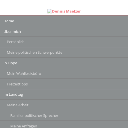
Navigation
Home
überspringen
Über mich
Persönlich
Meine politischen Schwerpunkte
In Lippe
Mein Wahlkreisbüro
Freizeittipps
Im Landtag
Meine Arbeit
Familienpolitischer Sprecher
Meine Anfragen