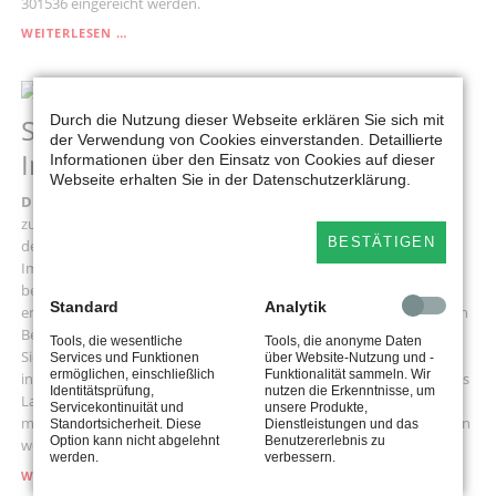
301536 eingereicht werden.
MAELZER
WEITERLESEN …
BEI
INSTAGRAM
LIVE
11
JAN
Durch die Nutzung dieser Webseite erklären Sie sich mit
SPD-Abgeordnete haken bei
2021
der Verwendung von Cookies einverstanden. Detaillierte
Impfbus nach
Informationen über den Einsatz von Cookies auf dieser
Webseite erhalten Sie in der Datenschutzerklärung.
Düsseldorf/ Kreis Lippe.
Die lippische SPD fordert die regional
zuständige Kassenärztliche Vereinigung eindringlich auf, ab Beginn
BESTÄTIGEN
der Corona-Impfungen für die Allgemeinheit ein mobiles
Impfzentrum – Impfbus - in finanzieller Eigenverantwortung zu
betreiben, um so allen Lipperinnen und Lippern eine Impfung zu
Standard
Analytik
ermöglichen. Auch die drei lippischen Landtagsabgeordneten Jürgen
Berghahn, Dr. Dennis Maelzer und Ellen Stock setzen sich dafür ein.
Tools, die wesentliche
Tools, die anonyme Daten
Sie fragen in einer Kleinen Anfrage an die Landesregierung, ob und
Services und Funktionen
über Website-Nutzung und -
ermöglichen, einschließlich
Funktionalität sammeln. Wir
inwieweit mobile Impfzentren rechtlich möglich sind und ob sich das
Identitätsprüfung,
nutzen die Erkenntnisse, um
Land NRW an der Finanzierung beteiligen wird. Die Abgeordneten
Servicekontinuität und
unsere Produkte,
möchten nicht, dass die Kommunen bei der Aufgabe alleine gelassen
Standortsicherheit. Diese
Dienstleistungen und das
Option kann nicht abgelehnt
Benutzererlebnis zu
werden.
werden.
verbessern.
SPD-
WEITERLESEN …
ABGEORDNETE