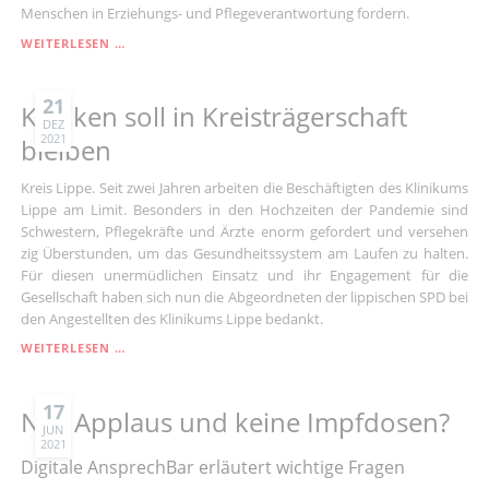
Menschen in Erziehungs- und Pflegeverantwortung fordern.
EXISTENZBEDROHENDE
WEITERLESEN …
SITUATION:
SPD
FORDERT
21
Kliniken soll in Kreisträgerschaft
SCHUTZSCHIRM
DEZ
2021
FÜR
bleiben
KURKLINIKEN
IN
Kreis Lippe. Seit zwei Jahren arbeiten die Beschäftigten des Klinikums
NRW
Lippe am Limit. Besonders in den Hochzeiten der Pandemie sind
Schwestern, Pflegekräfte und Ärzte enorm gefordert und versehen
zig Überstunden, um das Gesundheitssystem am Laufen zu halten.
Für diesen unermüdlichen Einsatz und ihr Engagement für die
Gesellschaft haben sich nun die Abgeordneten der lippischen SPD bei
den Angestellten des Klinikums Lippe bedankt.
KLINIKEN
WEITERLESEN …
SOLL
IN
KREISTRÄGERSCHAFT
17
Nur Applaus und keine Impfdosen?
BLEIBEN
JUN
2021
Digitale AnsprechBar erläutert wichtige Fragen