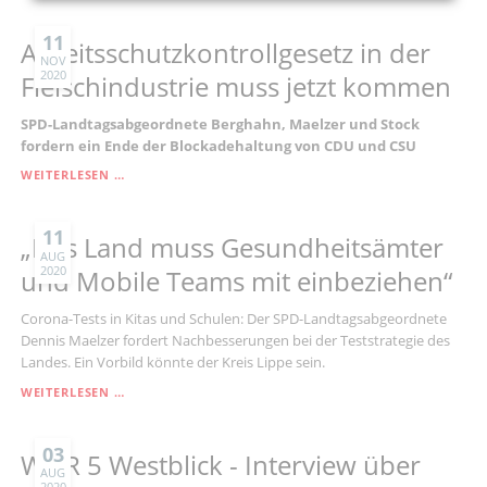
HAKEN
BEI
11
Arbeitsschutzkontrollgesetz in der
IMPFBUS
NOV
2020
NACH
Fleischindustrie muss jetzt kommen
SPD-Landtagsabgeordnete Berghahn, Maelzer und Stock
fordern ein Ende der Blockadehaltung von CDU und CSU
ARBEITSSCHUTZKONTROLLGESETZ
WEITERLESEN …
IN
DER
FLEISCHINDUSTRIE
11
„Das Land muss Gesundheitsämter
MUSS
AUG
2020
JETZT
und Mobile Teams mit einbeziehen“
KOMMEN
Corona-Tests in Kitas und Schulen: Der SPD-Landtagsabgeordnete
Dennis Maelzer fordert Nachbesserungen bei der Teststrategie des
Landes. Ein Vorbild könnte der Kreis Lippe sein.
„DAS
WEITERLESEN …
LAND
MUSS
GESUNDHEITSÄMTER
03
WDR 5 Westblick - Interview über
UND
AUG
2020