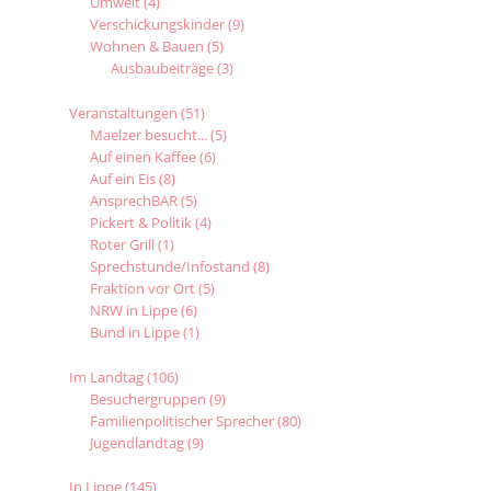
Umwelt
(4)
Verschickungskinder
(9)
Wohnen & Bauen
(5)
Ausbaubeiträge
(3)
Veranstaltungen
(51)
Maelzer besucht...
(5)
Auf einen Kaffee
(6)
Auf ein Eis
(8)
AnsprechBAR
(5)
Pickert & Politik
(4)
Roter Grill
(1)
Sprechstunde/Infostand
(8)
Fraktion vor Ort
(5)
NRW in Lippe
(6)
Bund in Lippe
(1)
Im Landtag
(106)
Besuchergruppen
(9)
Familienpolitischer Sprecher
(80)
Jugendlandtag
(9)
In Lippe
(145)