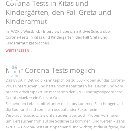
MOBILE
Corona-Tests in Kitas und
TEAMS
Kindergärten, den Fall Greta und
MIT
EINBEZIEHEN“
Kinderarmut
Im WDR 5 Westblick - Interview habe ich mit Uwe Schulz über
Corona-Tests in Kitas und Kindergärten, den Fall Greta und
Kinderarmut gesprochen.
WDR
WEITERLESEN …
5
WESTBLICK
-
06
Mehr Corona-Tests möglich
INTERVIEW
JUL
2020
ÜBER
Das CVUA in Detmold kann täglich bis zu 500 Proben auf das Corona-
CORONA-
Virus untersuchen und hatte noch Kapazitäten frei. Davon und vom
TESTS
breiten Arbeitsspektrum macht sich der SPD-Landtagsabgeordnete
IN
Dennis Maelzer ein Bild vor Ort.
KITAS
UND
Sie nehmen Lebensmittel unter die Lupe, kommen Fälschungen auf
KINDERGÄRTEN,
die Spur und sind somit ein bedeutender Faktor beim
DEN
Verbraucherschutz. Sie untersuchen aber auch Proben von Tieren,
FALL
um Tierseuchen früh auf die Schliche zu kommen, und werten – ganz
GRETA
aktuell – Corona-Tests aus: Spannend und wichtig ist die Aufgabe, die
UND