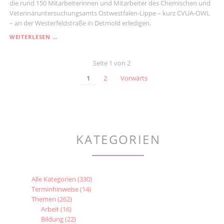
die rund 150 Mitarbeiterinnen und Mitarbeiter des Chemischen und
KINDERARMUT
Veterinäruntersuchungsamts Ostwestfalen-Lippe – kurz CVUA-OWL
– an der Westerfeldstraße in Detmold erledigen.
MEHR
WEITERLESEN …
CORONA-
TESTS
Seite 1 von 2
MÖGLICH
1
2
Vorwärts
KATEGORIEN
Alle Kategorien
(330)
Terminhinweise
(14)
Themen
(262)
Arbeit
(16)
Bildung
(22)