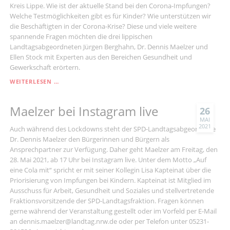
Kreis Lippe. Wie ist der aktuelle Stand bei den Corona-Impfungen?
Welche Testmöglichkeiten gibt es für Kinder? Wie unterstützen wir
die Beschäftigten in der Corona-Krise? Diese und viele weitere
spannende Fragen möchten die drei lippischen
Landtagsabgeordneten Jürgen Berghahn, Dr. Dennis Maelzer und
Ellen Stock mit Experten aus den Bereichen Gesundheit und
Gewerkschaft erörtern.
NUR
WEITERLESEN …
APPLAUS
UND
Maelzer bei Instagram live
KEINE
26
IMPFDOSEN?
MAI
2021
Auch während des Lockdowns steht der SPD-Landtagsabgeordnete
Dr. Dennis Maelzer den Bürgerinnen und Bürgern als
Ansprechpartner zur Verfügung. Daher geht Maelzer am Freitag, den
28. Mai 2021, ab 17 Uhr bei Instagram live. Unter dem Motto „Auf
eine Cola mit“ spricht er mit seiner Kollegin Lisa Kapteinat über die
Priorisierung von Impfungen bei Kindern. Kapteinat ist Mitglied im
Ausschuss für Arbeit, Gesundheit und Soziales und stellvertretende
Fraktionsvorsitzende der SPD-Landtagsfraktion. Fragen können
gerne während der Veranstaltung gestellt oder im Vorfeld per E-Mail
an dennis.maelzer@landtag.nrw.de oder per Telefon unter 05231-