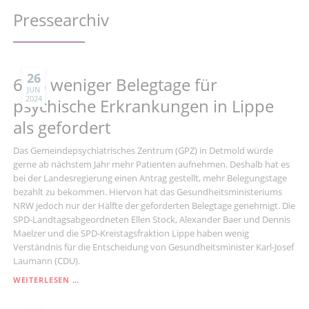
Pressearchiv
26
60% weniger Belegtage für
JUN
2024
psychische Erkrankungen in Lippe
als gefordert
Das Gemeindepsychiatrisches Zentrum (GPZ) in Detmold würde
gerne ab nächstem Jahr mehr Patienten aufnehmen. Deshalb hat es
bei der Landesregierung einen Antrag gestellt, mehr Belegungstage
bezahlt zu bekommen. Hiervon hat das Gesundheitsministeriums
NRW jedoch nur der Hälfte der geforderten Belegtage genehmigt. Die
SPD-Landtagsabgeordneten Ellen Stock, Alexander Baer und Dennis
Maelzer und die SPD-Kreistagsfraktion Lippe haben wenig
Verständnis für die Entscheidung von Gesundheitsminister Karl-Josef
Laumann (CDU).
60%
WEITERLESEN …
WENIGER
BELEGTAGE