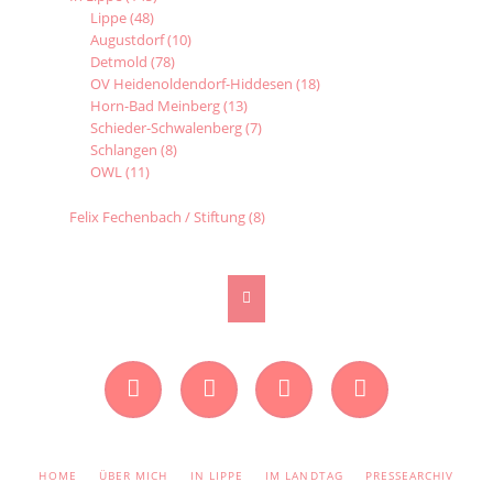
Lippe
(48)
Augustdorf
(10)
Detmold
(78)
OV Heidenoldendorf-Hiddesen
(18)
Horn-Bad Meinberg
(13)
Schieder-Schwalenberg
(7)
Schlangen
(8)
OWL
(11)
Felix Fechenbach / Stiftung
(8)
Facebook
Instagram
Twitter
YouTube
NAVIGATION
HOME
ÜBER MICH
IN LIPPE
IM LANDTAG
PRESSEARCHIV
ÜBERSPRINGEN