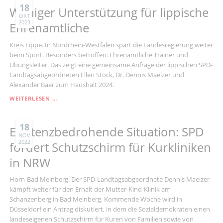
FÜR
18
Weniger Unterstützung für lippische
PSYCHISCHE
OKT
2023
ERKRANKUNGEN
Ehrenamtliche
IN
LIPPE
Kreis Lippe. In Nordrhein-Westfalen spart die Landesregierung weiter
ALS
beim Sport. Besonders betroffen: Ehrenamtliche Trainer und
GEFORDERT
Übungsleiter. Das zeigt eine gemeinsame Anfrage der lippischen SPD-
Landtagsabgeordneten Ellen Stock, Dr. Dennis Maelzer und
Alexander Baer zum Haushalt 2024.
WENIGER
WEITERLESEN …
UNTERSTÜTZUNG
FÜR
LIPPISCHE
18
Existenzbedrohende Situation: SPD
EHRENAMTLICHE
NOV
2022
fordert Schutzschirm für Kurkliniken
in NRW
Horn-Bad Meinberg. Der SPD-Landtagsabgeordnete Dennis Maelzer
kämpft weiter für den Erhalt der Mutter-Kind-Klinik am
Schanzenberg in Bad Meinberg. Kommende Woche wird in
Düsseldorf ein Antrag diskutiert, in dem die Sozialdemokraten einen
landeseigenen Schutzschirm für Kuren von Familien sowie von