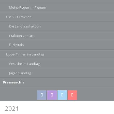
Meine Reden im Plenum
Die SPD-Fraktion
Die Landtagsfraktion
Fraktion vor Ort
digital:k
Lipper*innen im Landtag
Besuche im Landtag
Jugendlandtag
Pressearchiv
2021
Facebook
Instagram
Twitter
Twitter