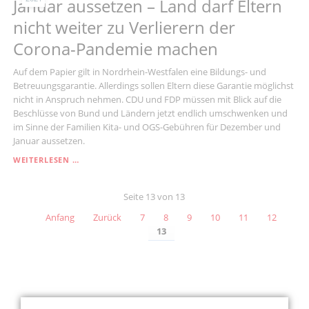
Januar aussetzen – Land darf Eltern
nicht weiter zu Verlierern der
Corona-Pandemie machen
Auf dem Papier gilt in Nordrhein-Westfalen eine Bildungs- und
Betreuungsgarantie. Allerdings sollen Eltern diese Garantie möglichst
nicht in Anspruch nehmen. CDU und FDP müssen mit Blick auf die
Beschlüsse von Bund und Ländern jetzt endlich umschwenken und
im Sinne der Familien Kita- und OGS-Gebühren für Dezember und
Januar aussetzen.
KITA-
WEITERLESEN …
GEBÜHREN
FÜR
Seite 13 von 13
DEZEMBER
UND
Anfang
Zurück
7
8
9
10
11
12
JANUAR
13
AUSSETZEN
–
LAND
DARF
ELTERN
NICHT
Archiv Menü
WEITER