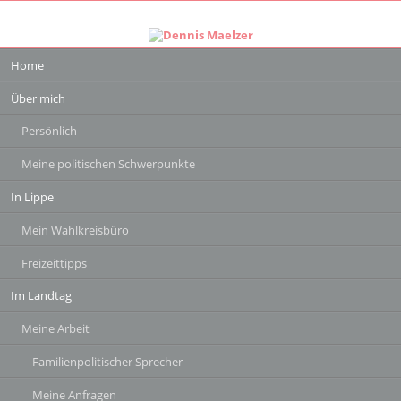
Navigation
Home
überspringen
Über mich
Persönlich
Meine politischen Schwerpunkte
In Lippe
Mein Wahlkreisbüro
Freizeittipps
Im Landtag
Meine Arbeit
Familienpolitischer Sprecher
Meine Anfragen