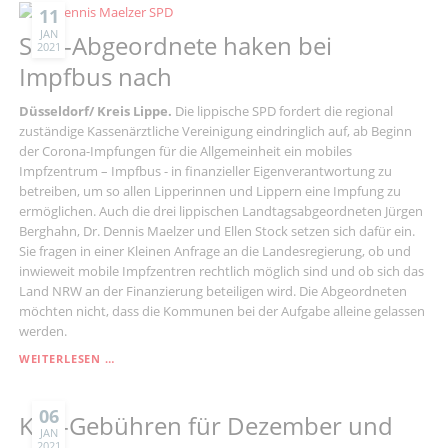
11
JAN
SPD-Abgeordnete haken bei
2021
Impfbus nach
Düsseldorf/ Kreis Lippe.
Die lippische SPD fordert die regional
zuständige Kassenärztliche Vereinigung eindringlich auf, ab Beginn
der Corona-Impfungen für die Allgemeinheit ein mobiles
Impfzentrum – Impfbus - in finanzieller Eigenverantwortung zu
betreiben, um so allen Lipperinnen und Lippern eine Impfung zu
ermöglichen. Auch die drei lippischen Landtagsabgeordneten Jürgen
Berghahn, Dr. Dennis Maelzer und Ellen Stock setzen sich dafür ein.
Sie fragen in einer Kleinen Anfrage an die Landesregierung, ob und
inwieweit mobile Impfzentren rechtlich möglich sind und ob sich das
Land NRW an der Finanzierung beteiligen wird. Die Abgeordneten
möchten nicht, dass die Kommunen bei der Aufgabe alleine gelassen
werden.
SPD-
WEITERLESEN …
ABGEORDNETE
HAKEN
BEI
06
Kita-Gebühren für Dezember und
IMPFBUS
JAN
2021
NACH