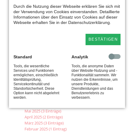
ZU
Durch die Nutzung dieser Webseite erklären Sie sich mit
2026
VERLIERERN
der Verwendung von Cookies einverstanden. Detaillierte
Juli 2026 (4 Einträge)
DER
Informationen über den Einsatz von Cookies auf dieser
Juni 2026 (4 Einträge)
CORONA-
Webseite erhalten Sie in der Datenschutzerklärung.
PANDEMIE
Mai 2026 (2 Einträge)
MACHEN
April 2026 (3 Einträge)
März 2026 (8 Einträge)
BESTÄTIGEN
Februar 2026 (4 Einträge)
Januar 2026 (6 Einträge)
Standard
Analytik
2025
Tools, die wesentliche
Tools, die anonyme Daten
Dezember 2025 (6 Einträge)
Services und Funktionen
über Website-Nutzung und -
November 2025 (7 Einträge)
ermöglichen, einschließlich
Funktionalität sammeln. Wir
Identitätsprüfung,
nutzen die Erkenntnisse, um
Oktober 2025 (5 Einträge)
Servicekontinuität und
unsere Produkte,
September 2025 (6 Einträge)
Standortsicherheit. Diese
Dienstleistungen und das
August 2025 (4 Einträge)
Option kann nicht abgelehnt
Benutzererlebnis zu
werden.
verbessern.
Juli 2025 (5 Einträge)
Juni 2025 (6 Einträge)
Mai 2025 (3 Einträge)
April 2025 (2 Einträge)
März 2025 (3 Einträge)
Februar 2025 (1 Eintrag)