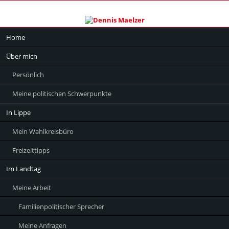
Navigation
Home
überspringen
Über mich
Persönlich
Meine politischen Schwerpunkte
In Lippe
Mein Wahlkreisbüro
Freizeittipps
Im Landtag
Meine Arbeit
Familienpolitischer Sprecher
Meine Anfragen