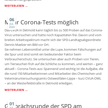
WDR
WEITERLESEN …
5
WESTBLICK
-
06
Mehr Corona-Tests möglich
INTERVIEW
JUL
2020
ÜBER
Das CVUA in Detmold kann täglich bis zu 500 Proben auf das Corona-
CORONA-
Virus untersuchen und hatte noch Kapazitäten frei. Davon und vom
TESTS
breiten Arbeitsspektrum macht sich der SPD-Landtagsabgeordnete
IN
Dennis Maelzer ein Bild vor Ort.
KITAS
UND
Sie nehmen Lebensmittel unter die Lupe, kommen Fälschungen auf
KINDERGÄRTEN,
die Spur und sind somit ein bedeutender Faktor beim
DEN
Verbraucherschutz. Sie untersuchen aber auch Proben von Tieren,
FALL
um Tierseuchen früh auf die Schliche zu kommen, und werten – ganz
GRETA
aktuell – Corona-Tests aus: Spannend und wichtig ist die Aufgabe, die
UND
die rund 150 Mitarbeiterinnen und Mitarbeiter des Chemischen und
KINDERARMUT
Veterinäruntersuchungsamts Ostwestfalen-Lippe – kurz CVUA-OWL
– an der Westerfeldstraße in Detmold erledigen.
MEHR
WEITERLESEN …
CORONA-
TESTS
MÖGLICH
01
Gesprächsrunde der SPD am
JUL