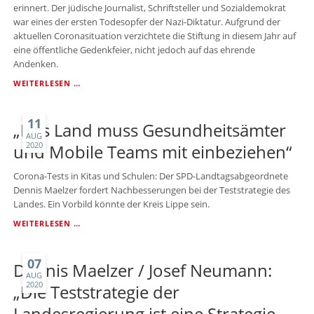
erinnert. Der jüdische Journalist, Schriftsteller und Sozialdemokrat
war eines der ersten Todesopfer der Nazi-Diktatur. Aufgrund der
aktuellen Coronasituation verzichtete die Stiftung in diesem Jahr auf
eine öffentliche Gedenkfeier, nicht jedoch auf das ehrende
Andenken.
GEDENKEN
WEITERLESEN …
IN
CORONA-
ZEITEN
11
„Das Land muss Gesundheitsämter
AUG
2020
und Mobile Teams mit einbeziehen“
Corona-Tests in Kitas und Schulen: Der SPD-Landtagsabgeordnete
Dennis Maelzer fordert Nachbesserungen bei der Teststrategie des
Landes. Ein Vorbild könnte der Kreis Lippe sein.
„DAS
WEITERLESEN …
LAND
MUSS
GESUNDHEITSÄMTER
07
Dennis Maelzer / Josef Neumann:
UND
AUG
2020
MOBILE
„Die Teststrategie der
TEAMS
Landesregierung ist eine Strategie
MIT