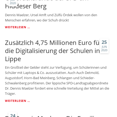
2020
Hiddeser Berg
Dennis Maelzer, Ursel Amft und Zülfü Ördek wollen von den
Menschen erfahren, wo der Schuh drückt
GESPRÄCHSRUNDE
WEITERLESEN …
DER
SPD
Zusätzlich 4,75 Millionen Euro für
AM
25
HIDDESER
JUN
die Digitalisierung der Schulen in
2020
BERG
Lippe
Ein Großteil der Gelder steht zur Verfügung, um Schülerinnen und
Schüler mit Laptops & Co. auszustatten. Auch Auch Detmold,
Augustdorf, Horn-Bad Meinberg, Schlangen und Schieder-
Schwalenberg profitieren. Der lippische SPD-Landtagsabgeordnete
Dr. Dennis Maelzer fordert eine schnelle Verteilung der Mittel an die
Träger.
ZUSÄTZLICH
WEITERLESEN …
4,75
MILLIONEN
EURO
24