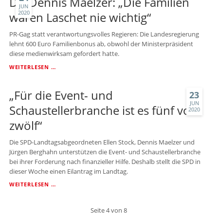
Dr. Dennis Maelzer: „Die Familien
FÜR
JUN
2020
DIE
waren Laschet nie wichtig“
DIGITALISIERUNG
DER
PR-Gag statt verantwortungsvolles Regieren: Die Landesregierung
SCHULEN
lehnt 600 Euro Familienbonus ab, obwohl der Ministerpräsident
IN
diese medienwirksam gefordert hatte.
LIPPE
DR.
WEITERLESEN …
DENNIS
MAELZER:
„Für die Event- und
„DIE
23
FAMILIEN
JUN
Schaustellerbranche ist es fünf vor
2020
WAREN
LASCHET
zwölf“
NIE
WICHTIG“
Die SPD-Landtagsabgeordneten Ellen Stock, Dennis Maelzer und
Jürgen Berghahn unterstützen die Event- und Schaustellerbranche
bei ihrer Forderung nach finanzieller Hilfe. Deshalb stellt die SPD in
dieser Woche einen Eilantrag im Landtag.
„FÜR
WEITERLESEN …
DIE
EVENT-
Seite 4 von 8
UND