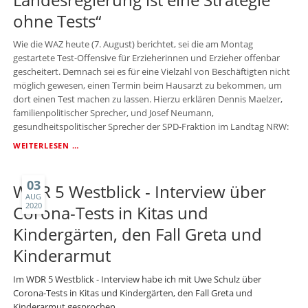
EINBEZIEHEN“
ohne Tests“
Wie die WAZ heute (7. August) berichtet, sei die am Montag
gestartete Test-Offensive für Erzieherinnen und Erzieher offenbar
gescheitert. Demnach sei es für eine Vielzahl von Beschäftigten nicht
möglich gewesen, einen Termin beim Hausarzt zu bekommen, um
dort einen Test machen zu lassen. Hierzu erklären Dennis Maelzer,
familienpolitischer Sprecher, und Josef Neumann,
gesundheitspolitischer Sprecher der SPD-Fraktion im Landtag NRW:
DENNIS
WEITERLESEN …
MAELZER
/
JOSEF
03
WDR 5 Westblick - Interview über
NEUMANN:
AUG
2020
„DIE
Corona-Tests in Kitas und
TESTSTRATEGIE
Kindergärten, den Fall Greta und
DER
LANDESREGIERUNG
Kinderarmut
IST
EINE
Im WDR 5 Westblick - Interview habe ich mit Uwe Schulz über
STRATEGIE
Corona-Tests in Kitas und Kindergärten, den Fall Greta und
OHNE
Kinderarmut gesprochen.
TESTS“