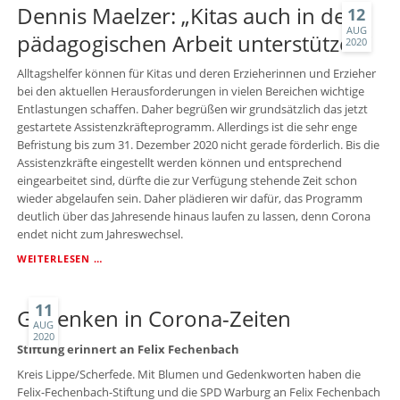
Dennis Maelzer: „Kitas auch in der
12
AUG
pädagogischen Arbeit unterstützen“
2020
Alltagshelfer können für Kitas und deren Erzieherinnen und Erzieher
bei den aktuellen Herausforderungen in vielen Bereichen wichtige
Entlastungen schaffen. Daher begrüßen wir grundsätzlich das jetzt
gestartete Assistenzkräfteprogramm. Allerdings ist die sehr enge
Befristung bis zum 31. Dezember 2020 nicht gerade förderlich. Bis die
Assistenzkräfte eingestellt werden können und entsprechend
eingearbeitet sind, dürfte die zur Verfügung stehende Zeit schon
wieder abgelaufen sein. Daher plädieren wir dafür, das Programm
deutlich über das Jahresende hinaus laufen zu lassen, denn Corona
endet nicht zum Jahreswechsel.
DENNIS
WEITERLESEN …
MAELZER:
„KITAS
AUCH
11
Gedenken in Corona-Zeiten
IN
AUG
2020
DER
Stiftung erinnert an Felix Fechenbach
PÄDAGOGISCHEN
ARBEIT
Kreis Lippe/Scherfede. Mit Blumen und Gedenkworten haben die
UNTERSTÜTZEN“
Felix-Fechenbach-Stiftung und die SPD Warburg an Felix Fechenbach